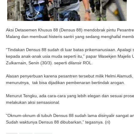
Aksi Detasemen Khusus 88 (Densus 88) mendobrak pintu Pesantren
Malang dan membuat histeris santri yang sedang menghafal membu
“Tindakan Densus 88 sudah di luar batas prikemanusiaan. Apalag
kepada anak-anak usia muda seperti itu,” papar Wasekjen Majelis
Zulkarnain, Senin (30/3). seperti dilansir ROL.
Alasan penyerbuan karena pesantren tersebut milik Helmi Alamudi, 
menurutnya, tak bisa dijadikan pembenaran bertindak arogan.
Menurut Tengku, ada cara-cara yang lebih elegan dan sesuai pros
melakukan aksi sensasional.
“Oknum-oknum di tubuh Densus 88 sudah lama disinyalir sangat an
Sudah waktunya Densus 88 dibubarkan,” tegasnya. (ri)