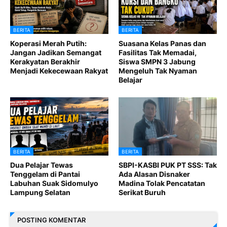
BERITA
BERITA
Koperasi Merah Putih:
Suasana Kelas Panas dan
Jangan Jadikan Semangat
Fasilitas Tak Memadai,
Kerakyatan Berakhir
Siswa SMPN 3 Jabung
Menjadi Kekecewaan Rakyat
Mengeluh Tak Nyaman
Belajar
BERITA
BERITA
Dua Pelajar Tewas
SBPI-KASBI PUK PT SSS: Tak
Tenggelam di Pantai
Ada Alasan Disnaker
Labuhan Suak Sidomulyo
Madina Tolak Pencatatan
Lampung Selatan
Serikat Buruh
POSTING KOMENTAR