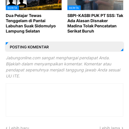
BERITA
BERITA
Dua Pelajar Tewas
SBPI-KASBI PUK PT SSS: Tak
Tenggelam di Pantai
Ada Alasan Disnaker
Labuhan Suak Sidomulyo
Madina Tolak Pencatatan
Lampung Selatan
Serikat Buruh
POSTING KOMENTAR
Jabungonline.com sangat menghargai pendapat Anda.
Bijaklah dalam menyampaikan komentar. Komentar atau
pendapat sepenuhnya menjadi tanggung jawab Anda sesuai
UU ITE.
Lebih baru
Lebih lama