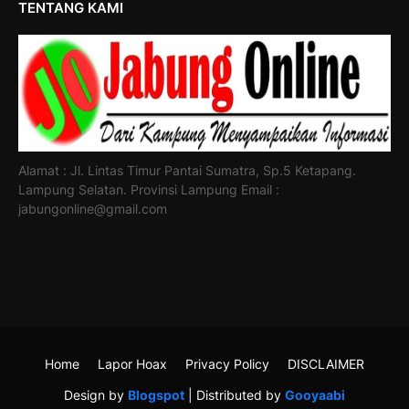
TENTANG KAMI
Alamat : Jl. Lintas Timur Pantai Sumatra, Sp.5 Ketapang.
Lampung Selatan. Provinsi Lampung Email :
jabungonline@gmail.com
Home
Lapor Hoax
Privacy Policy
DISCLAIMER
Design by
Blogspot
| Distributed by
Gooyaabi