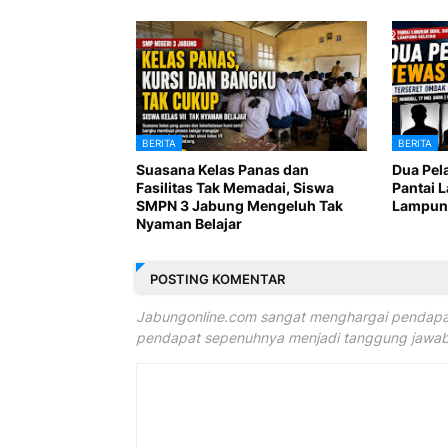
BERITA
BERITA
Suasana Kelas Panas dan
Dua Pel
Fasilitas Tak Memadai, Siswa
Pantai 
SMPN 3 Jabung Mengeluh Tak
Lampung
Nyaman Belajar
POSTING KOMENTAR
Jabungonline.com sangat menghargai pendapat
pendapat sepenuhnya menjadi tanggung jawab 