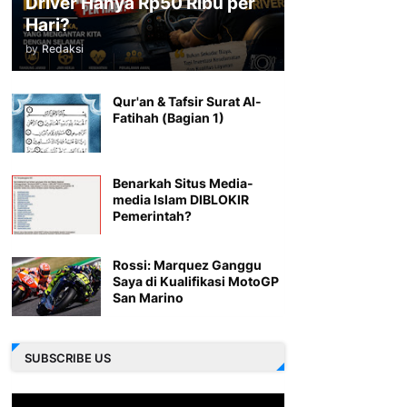
Driver Hanya Rp50 Ribu per
Hari?
by
Redaksi
Qur'an & Tafsir Surat Al-
Fatihah (Bagian 1)
Benarkah Situs Media-
media Islam DIBLOKIR
Pemerintah?
Rossi: Marquez Ganggu
Saya di Kualifikasi MotoGP
San Marino
SUBSCRIBE US