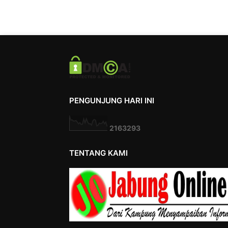
PENGUNJUNG HARI INI
2
1
6
3
2
9
3
TENTANG KAMI