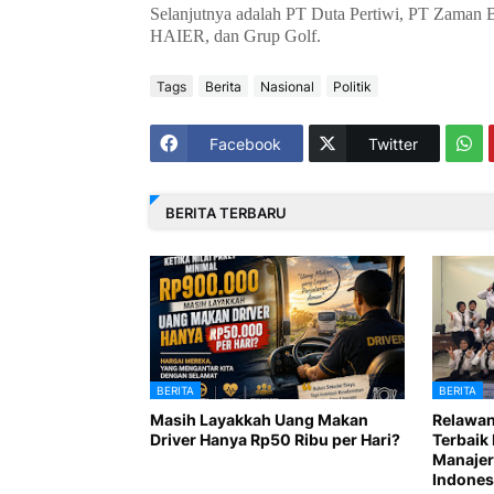
Selanjutnya adalah PT Duta Pertiwi, PT Zama
HAIER, dan Grup Golf.
Tags
Berita
Nasional
Politik
Facebook
Twitter
BERITA TERBARU
BERITA
BERITA
Masih Layakkah Uang Makan
Relawan
Driver Hanya Rp50 Ribu per Hari?
Terbaik 
Manajer
Indones