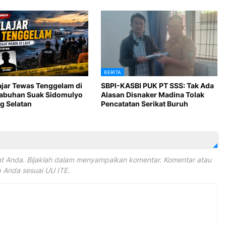
BERITA
ajar Tewas Tenggelam di
SBPI-KASBI PUK PT SSS: Tak Ada
Labuhan Suak Sidomulyo
Alasan Disnaker Madina Tolak
 Selatan
Pencatatan Serikat Buruh
 Anda. Bijaklah dalam menyampaikan komentar. Komentar atau
Anda sesuai UU ITE.