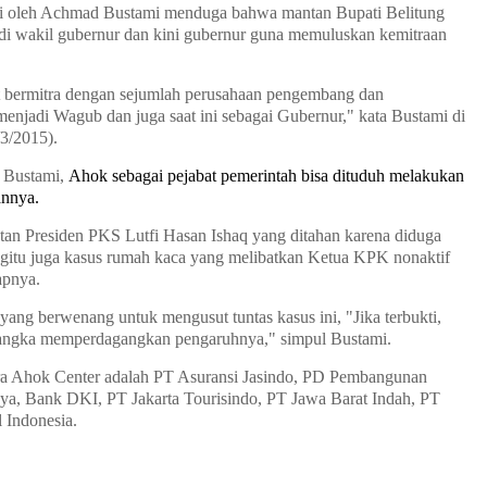
ai oleh Achmad Bustami menduga bahwa mantan Bupati Belitung
di wakil gubernur dan kini gubernur guna memuluskan kemitraan
 bermitra dengan sejumlah perusahaan pengembang dan
enjadi Wagub dan juga saat ini sebagai Gubernur," kata Bustami di
3/2015).
a Bustami,
Ahok sebagai pejabat pemerintah bisa dituduh melakukan
annya.
tan Presiden PKS Lutfi Hasan Ishaq yang ditahan karena diduga
egitu juga kasus rumah kaca yang melibatkan Ketua KPK nonaktif
apnya.
yang berwenang untuk mengusut tuntas kasus ini, "Jika terbukti,
sangka memperdagangkan pengaruhnya," simpul Bustami.
itra Ahok Center adalah PT Asuransi Jasindo, PD Pembangunan
aya, Bank DKI, PT Jakarta Tourisindo, PT Jawa Barat Indah, PT
 Indonesia.