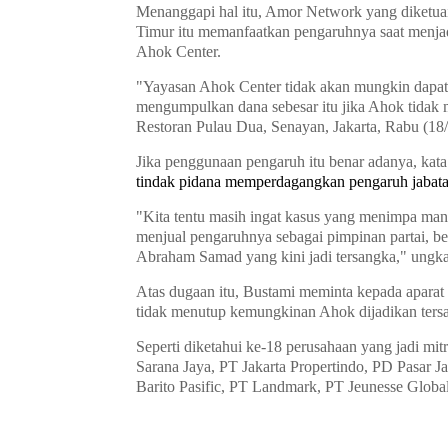
Menanggapi hal itu, Amor Network yang diketu
Timur itu memanfaatkan pengaruhnya saat menja
Ahok Center.
"Yayasan Ahok Center tidak akan mungkin dapat
mengumpulkan dana sebesar itu jika Ahok tidak m
Restoran Pulau Dua, Senayan, Jakarta, Rabu (18/
Jika penggunaan pengaruh itu benar adanya, kat
tindak pidana memperdagangkan pengaruh jabat
"Kita tentu masih ingat kasus yang menimpa man
menjual pengaruhnya sebagai pimpinan partai, b
Abraham Samad yang kini jadi tersangka," ungk
Atas dugaan itu, Bustami meminta kepada aparat 
tidak menutup kemungkinan Ahok dijadikan ter
Seperti diketahui ke-18 perusahaan yang jadi m
Sarana Jaya, PT Jakarta Propertindo, PD Pasar J
Barito Pasific, PT Landmark, PT Jeunesse Global