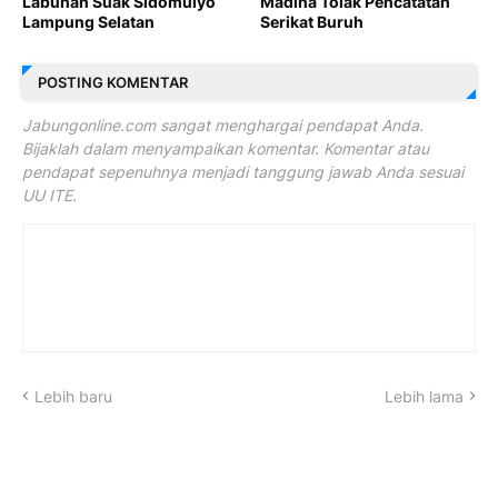
Labuhan Suak Sidomulyo
Madina Tolak Pencatatan
Lampung Selatan
Serikat Buruh
POSTING KOMENTAR
Jabungonline.com sangat menghargai pendapat Anda.
Bijaklah dalam menyampaikan komentar. Komentar atau
pendapat sepenuhnya menjadi tanggung jawab Anda sesuai
UU ITE.
Lebih baru
Lebih lama