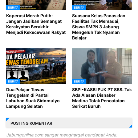
BERITA
BERITA
Koperasi Merah Putih:
Suasana Kelas Panas dan
Jangan Jadikan Semangat
Fasilitas Tak Memadai,
Kerakyatan Berakhir
Siswa SMPN 3 Jabung
Menjadi Kekecewaan Rakyat
Mengeluh Tak Nyaman
Belajar
BERITA
BERITA
Dua Pelajar Tewas
SBPI-KASBI PUK PT SSS: Tak
Tenggelam di Pantai
Ada Alasan Disnaker
Labuhan Suak Sidomulyo
Madina Tolak Pencatatan
Lampung Selatan
Serikat Buruh
POSTING KOMENTAR
Jabungonline.com sangat menghargai pendapat Anda.