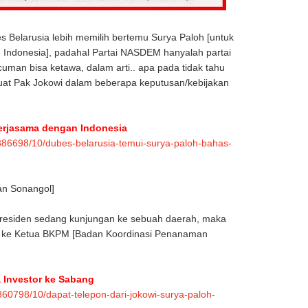
s Belarusia lebih memilih bertemu Surya Paloh [untuk
 Indonesia], padahal Partai NASDEM hanyalah partai
 cuman bisa ketawa, dalam arti.. apa pada tidak tahu
at Pak Jokowi dalam beberapa keputusan/kebijakan
Kerjasama dengan Indonesia
886698/10/dubes-belarusia-temui-surya-paloh-bahas-
an Sonangol]
 Presiden sedang kunjungan ke sebuah daerah, maka
da ke Ketua BKPM [Badan Koordinasi Penanaman
a Investor ke Sabang
60798/10/dapat-telepon-dari-jokowi-surya-paloh-