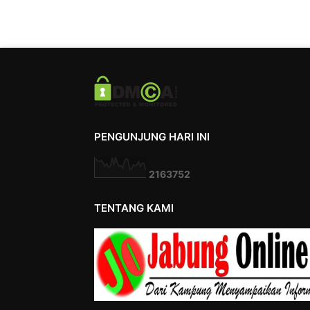
PENGUNJUNG HARI INI
2
1
6
3
7
5
2
TENTANG KAMI