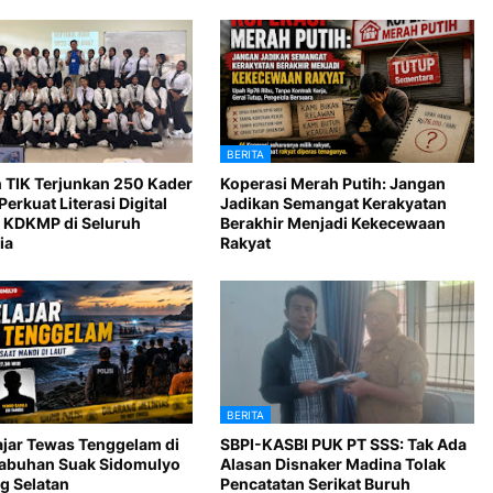
BERITA
 TIK Terjunkan 250 Kader
Koperasi Merah Putih: Jangan
Perkuat Literasi Digital
Jadikan Semangat Kerakyatan
 KDKMP di Seluruh
Berakhir Menjadi Kekecewaan
ia
Rakyat
BERITA
ajar Tewas Tenggelam di
SBPI-KASBI PUK PT SSS: Tak Ada
Labuhan Suak Sidomulyo
Alasan Disnaker Madina Tolak
 Selatan
Pencatatan Serikat Buruh