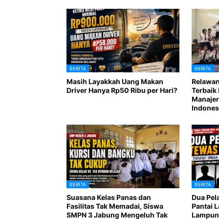
BERITA
BERITA
Masih Layakkah Uang Makan
Relawan
Driver Hanya Rp50 Ribu per Hari?
Terbaik 
Manajer
Indones
BERITA
BERITA
Suasana Kelas Panas dan
Dua Pel
Fasilitas Tak Memadai, Siswa
Pantai 
SMPN 3 Jabung Mengeluh Tak
Lampung