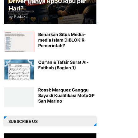
Driver Hanya Rp50 Ribu per
Hari?
by
Redaksi
Benarkah Situs Media-
media Islam DIBLOKIR
Pemerintah?
Qur'an & Tafsir Surat Al-
Fatihah (Bagian 1)
Rossi: Marquez Ganggu
Saya di Kualifikasi MotoGP
San Marino
SUBSCRIBE US