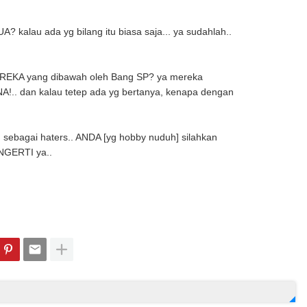
kalau ada yg bilang itu biasa saja... ya sudahlah..
EREKA yang dibawah oleh Bang SP? ya mereka
NA!.. dan kalau tetep ada yg bertanya, kenapa dengan
duh sebagai haters.. ANDA [yg hobby nuduh] silahkan
, NGERTI ya..