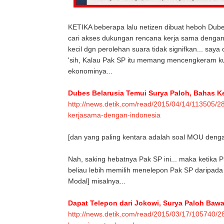
KETIKA beberapa lalu netizen dibuat heboh Dube
cari akses dukungan rencana kerja sama dengan
kecil dgn perolehan suara tidak signifkan... saya
'sih, Kalau Pak SP itu memang mencengkeram ku
ekonominya...
Dubes Belarusia Temui Surya Paloh, Bahas 
http://news.detik.com/read/2015/04/14/113505/2
kerjasama-dengan-indonesia
[dan yang paling kentara adalah soal MOU deng
Nah, saking hebatnya Pak SP ini... maka ketika
beliau lebih memilih menelepon Pak SP daripa
Modal] misalnya...
Dapat Telepon dari Jokowi, Surya Paloh Baw
http://news.detik.com/read/2015/03/17/105740/28