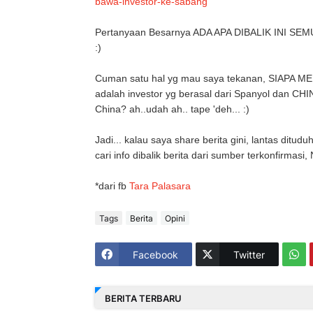
bawa-investor-ke-sabang
Pertanyaan Besarnya ADA APA DIBALIK INI SEMUA? 
:)
Cuman satu hal yg mau saya tekanan, SIAPA M
adalah investor yg berasal dari Spanyol dan CHI
China? ah..udah ah.. tape 'deh... :)
Jadi... kalau saya share berita gini, lantas ditu
cari info dibalik berita dari sumber terkonfirmasi
*dari fb
Tara Palasara
Tags
Berita
Opini
Facebook
Twitter
BERITA TERBARU