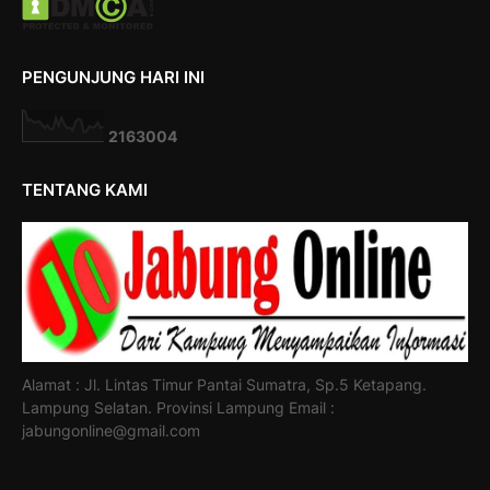
PENGUNJUNG HARI INI
2
1
6
3
0
0
4
TENTANG KAMI
Alamat : Jl. Lintas Timur Pantai Sumatra, Sp.5 Ketapang.
Lampung Selatan. Provinsi Lampung Email :
jabungonline@gmail.com