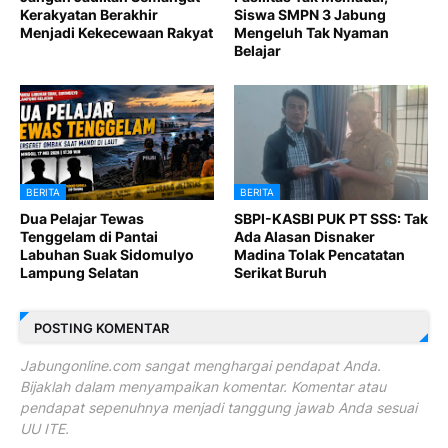
Kerakyatan Berakhir
Siswa SMPN 3 Jabung
Menjadi Kekecewaan Rakyat
Mengeluh Tak Nyaman
Belajar
BERITA
BERITA
Dua Pelajar Tewas
SBPI-KASBI PUK PT SSS: Tak
Tenggelam di Pantai
Ada Alasan Disnaker
Labuhan Suak Sidomulyo
Madina Tolak Pencatatan
Lampung Selatan
Serikat Buruh
POSTING KOMENTAR
Jabungonline.com sangat menghargai pendapat Anda.
Bijaklah dalam menyampaikan komentar. Komentar atau
pendapat sepenuhnya menjadi tanggung jawab Anda sesuai
UU ITE.