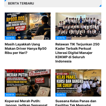
BERITA TERBARU
BERITA
BERITA
Masih Layakkah Uang
Relawan TIK Terjunkan 250
Makan Driver Hanya Rp50
Kader Terbaik Perkuat
Ribu per Hari?
Literasi Digital Manajer
KDKMP di Seluruh
Indonesia
BERITA
BERITA
Koperasi Merah Putih:
Suasana Kelas Panas dan
Jangan Jadikan Semangat
Fasilitas Tak Memadai,