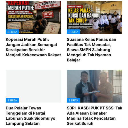
BERITA
BERITA
Koperasi Merah Putih:
Suasana Kelas Panas dan
Jangan Jadikan Semangat
Fasilitas Tak Memadai,
Kerakyatan Berakhir
Siswa SMPN 3 Jabung
Menjadi Kekecewaan Rakyat
Mengeluh Tak Nyaman
Belajar
BERITA
BERITA
Dua Pelajar Tewas
SBPI-KASBI PUK PT SSS: Tak
Tenggelam di Pantai
Ada Alasan Disnaker
Labuhan Suak Sidomulyo
Madina Tolak Pencatatan
Lampung Selatan
Serikat Buruh