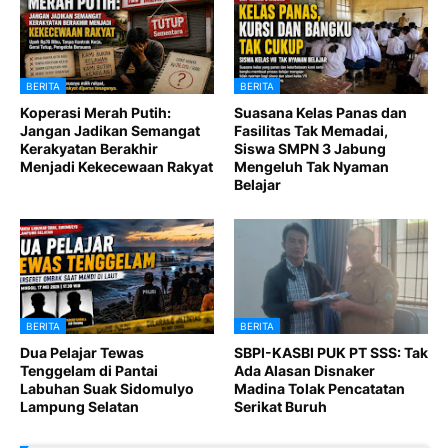
BERITA
BERITA
Koperasi Merah Putih:
Suasana Kelas Panas dan
Jangan Jadikan Semangat
Fasilitas Tak Memadai,
Kerakyatan Berakhir
Siswa SMPN 3 Jabung
Menjadi Kekecewaan Rakyat
Mengeluh Tak Nyaman
Belajar
BERITA
BERITA
Dua Pelajar Tewas
SBPI-KASBI PUK PT SSS: Tak
Tenggelam di Pantai
Ada Alasan Disnaker
Labuhan Suak Sidomulyo
Madina Tolak Pencatatan
Lampung Selatan
Serikat Buruh