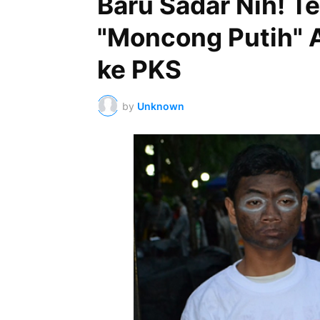
Baru Sadar Nih! T
"Moncong Putih" 
ke PKS
by
Unknown