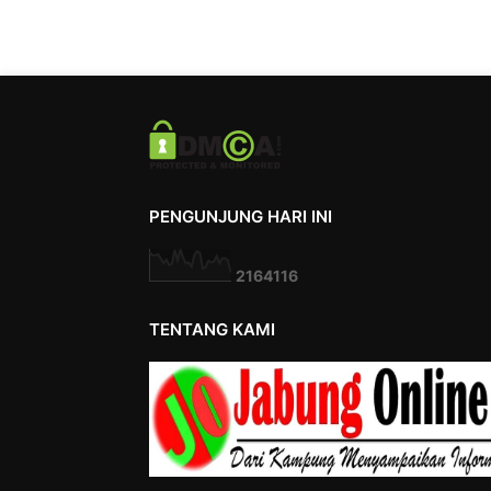
PENGUNJUNG HARI INI
2
1
6
4
1
1
6
TENTANG KAMI