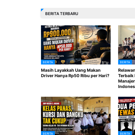
BERITA TERBARU
BERITA
BERITA
Masih Layakkah Uang Makan
Relawan
Driver Hanya Rp50 Ribu per Hari?
Terbaik 
Manajer
Indones
BERITA
BERITA