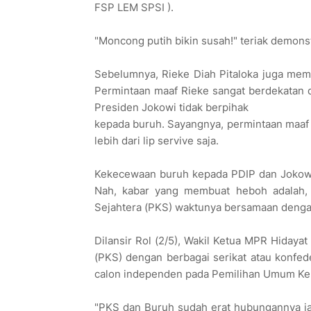
FSP LEM SPSI ).
"Moncong putih bikin susah!" teriak demonst
Sebelumnya, Rieke Diah Pitaloka juga mem
Permintaan maaf Rieke sangat berdekatan 
Presiden Jokowi tidak berpihak
kepada buruh. Sayangnya, permintaan maaf po
lebih dari lip servive saja.
Kekecewaan buruh kepada PDIP dan Jokowi
Nah, kabar yang membuat heboh adalah, t
Sejahtera (PKS) waktunya bersamaan denga
Dilansir Rol (2/5), Wakil Ketua MPR Hidaya
(PKS) dengan berbagai serikat atau konfede
calon independen pada Pemilihan Umum Ke
"PKS dan Buruh sudah erat hubungannya jad