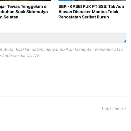
ajar Tewas Tenggelam di
SBPI-KASBI PUK PT SSS: Tak Ada
Labuhan Suak Sidomulyo
Alasan Disnaker Madina Tolak
 Selatan
Pencatatan Serikat Buruh
 Anda. Bijaklah dalam menyampaikan komentar. Komentar atau
Anda sesuai UU ITE.
Lebih lama