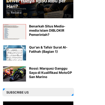
Driver Hanya Rp50 Ribu per
Hari?
by
Redaksi
Benarkah Situs Media-
media Islam DIBLOKIR
Pemerintah?
Qur'an & Tafsir Surat Al-
Fatihah (Bagian 1)
Rossi: Marquez Ganggu
Saya di Kualifikasi MotoGP
San Marino
SUBSCRIBE US