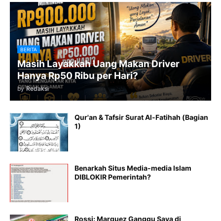
BERITA
Masih Layakkah Uang Makan Driver
Hanya Rp50 Ribu per Hari?
by
Redaksi
Qur'an & Tafsir Surat Al-Fatihah (Bagian
1)
Benarkah Situs Media-media Islam
DIBLOKIR Pemerintah?
Rossi: Marquez Ganggu Saya di