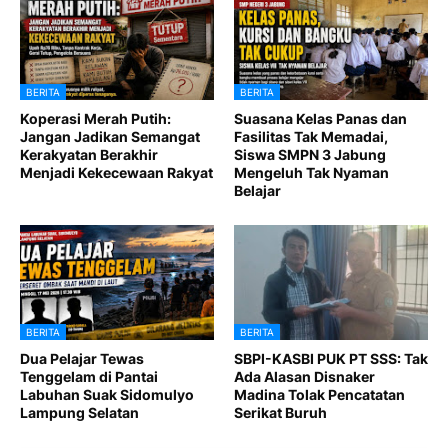
BERITA
BERITA
Koperasi Merah Putih:
Suasana Kelas Panas dan
Jangan Jadikan Semangat
Fasilitas Tak Memadai,
Kerakyatan Berakhir
Siswa SMPN 3 Jabung
Menjadi Kekecewaan Rakyat
Mengeluh Tak Nyaman
Belajar
BERITA
BERITA
Dua Pelajar Tewas
SBPI-KASBI PUK PT SSS: Tak
Tenggelam di Pantai
Ada Alasan Disnaker
Labuhan Suak Sidomulyo
Madina Tolak Pencatatan
Lampung Selatan
Serikat Buruh