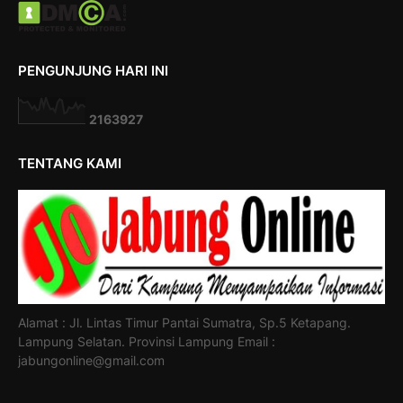
PENGUNJUNG HARI INI
2
1
6
3
9
2
7
TENTANG KAMI
Alamat : Jl. Lintas Timur Pantai Sumatra, Sp.5 Ketapang.
Lampung Selatan. Provinsi Lampung Email :
jabungonline@gmail.com