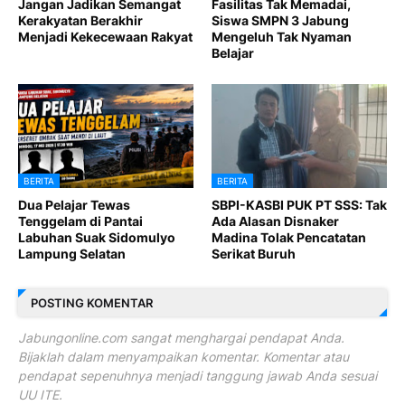
Jangan Jadikan Semangat
Fasilitas Tak Memadai,
Kerakyatan Berakhir
Siswa SMPN 3 Jabung
Menjadi Kekecewaan Rakyat
Mengeluh Tak Nyaman
Belajar
BERITA
BERITA
Dua Pelajar Tewas
SBPI-KASBI PUK PT SSS: Tak
Tenggelam di Pantai
Ada Alasan Disnaker
Labuhan Suak Sidomulyo
Madina Tolak Pencatatan
Lampung Selatan
Serikat Buruh
POSTING KOMENTAR
Jabungonline.com sangat menghargai pendapat Anda.
Bijaklah dalam menyampaikan komentar. Komentar atau
pendapat sepenuhnya menjadi tanggung jawab Anda sesuai
UU ITE.