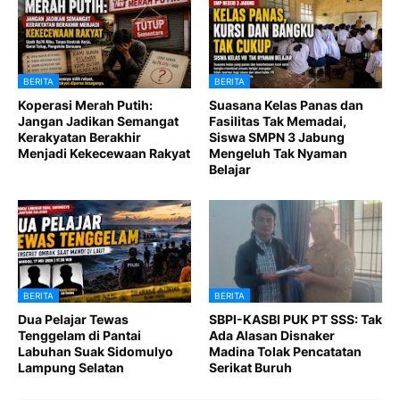
BERITA
BERITA
Koperasi Merah Putih:
Suasana Kelas Panas dan
Jangan Jadikan Semangat
Fasilitas Tak Memadai,
Kerakyatan Berakhir
Siswa SMPN 3 Jabung
Menjadi Kekecewaan Rakyat
Mengeluh Tak Nyaman
Belajar
BERITA
BERITA
Dua Pelajar Tewas
SBPI-KASBI PUK PT SSS: Tak
Tenggelam di Pantai
Ada Alasan Disnaker
Labuhan Suak Sidomulyo
Madina Tolak Pencatatan
Lampung Selatan
Serikat Buruh