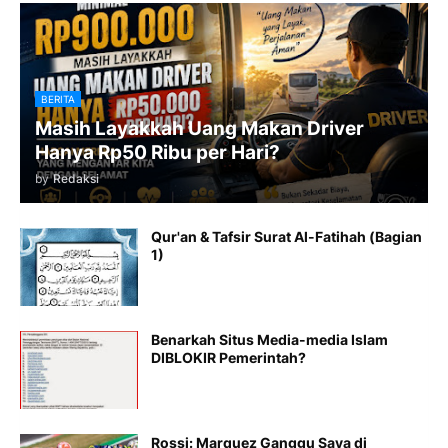
BERITA
Masih Layakkah Uang Makan Driver
Hanya Rp50 Ribu per Hari?
by
Redaksi
Qur'an & Tafsir Surat Al-Fatihah (Bagian
1)
Benarkah Situs Media-media Islam
DIBLOKIR Pemerintah?
Rossi: Marquez Ganggu Saya di