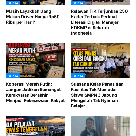
BERITA
BERITA
Masih Layakkah Uang
Relawan TIK Terjunkan 250
Makan Driver Hanya Rp50
Kader Terbaik Perkuat
Ribu per Hari?
Literasi Digital Manajer
KDKMP di Seluruh
Indonesia
BERITA
BERITA
Koperasi Merah Putih:
Suasana Kelas Panas dan
Jangan Jadikan Semangat
Fasilitas Tak Memadai,
Kerakyatan Berakhir
Siswa SMPN 3 Jabung
Menjadi Kekecewaan Rakyat
Mengeluh Tak Nyaman
Belajar