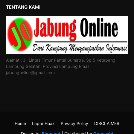
TENTANG KAMI
Alamat : Jl. Lintas Timur Pantai Sumatra, Sp.5 Ketapang.
Lampung Selatan. Provinsi Lampung Email :
jabungonline@gmail.com
Home
Lapor Hoax
Privacy Policy
DISCLAIMER
Design by
Blogspot
| Distributed by
Gooyaabi