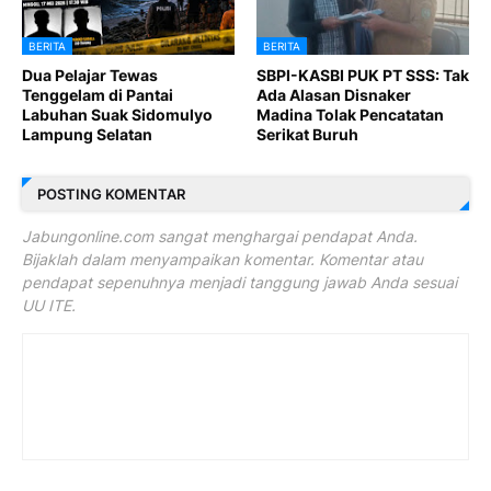
BERITA
BERITA
Dua Pelajar Tewas
SBPI-KASBI PUK PT SSS: Tak
Tenggelam di Pantai
Ada Alasan Disnaker
Labuhan Suak Sidomulyo
Madina Tolak Pencatatan
Lampung Selatan
Serikat Buruh
POSTING KOMENTAR
Jabungonline.com sangat menghargai pendapat Anda.
Bijaklah dalam menyampaikan komentar. Komentar atau
pendapat sepenuhnya menjadi tanggung jawab Anda sesuai
UU ITE.