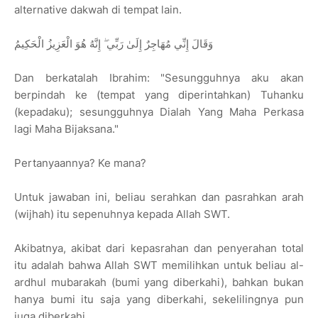
alternative dakwah di tempat lain.
وَقَالَ إِنِّي مُهَاجِرٌ إِلَىٰ رَبِّي ۖ إِنَّهُ هُوَ الْعَزِيزُ الْحَكِيمُ
Dan berkatalah Ibrahim: "Sesungguhnya aku akan
berpindah ke (tempat yang diperintahkan) Tuhanku
(kepadaku); sesungguhnya Dialah Yang Maha Perkasa
lagi Maha Bijaksana."
Pertanyaannya? Ke mana?
Untuk jawaban ini, beliau serahkan dan pasrahkan arah
(wijhah) itu sepenuhnya kepada Allah SWT.
Akibatnya, akibat dari kepasrahan dan penyerahan total
itu adalah bahwa Allah SWT memilihkan untuk beliau al-
ardhul mubarakah (bumi yang diberkahi), bahkan bukan
hanya bumi itu saja yang diberkahi, sekelilingnya pun
juga diberkahi.