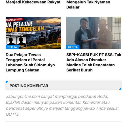
Menjadi Kekecewaan Rakyat
Mengeluh Tak Nyaman
Belajar
BERITA
BERITA
Dua Pelajar Tewas
SBPI-KASBI PUK PT SSS: Tak
Tenggelam di Pantai
Ada Alasan Disnaker
Labuhan Suak Sidomulyo
Madina Tolak Pencatatan
Lampung Selatan
Serikat Buruh
POSTING KOMENTAR
Jabungonline.com sangat menghargai pendapat Anda.
Bijaklah dalam menyampaikan komentar. Komentar atau
pendapat sepenuhnya menjadi tanggung jawab Anda sesuai
UU ITE.