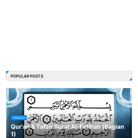
POPULAR POSTS
HIKMAH
Qur'an & Tafsir Surat Al-Fatihah (Bagian
1)