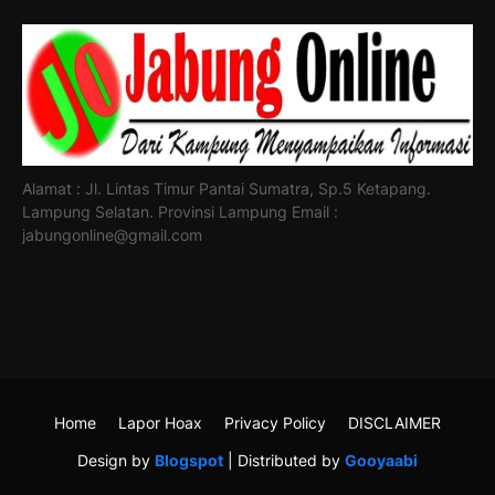
Alamat : Jl. Lintas Timur Pantai Sumatra, Sp.5 Ketapang.
Lampung Selatan. Provinsi Lampung Email :
jabungonline@gmail.com
Home
Lapor Hoax
Privacy Policy
DISCLAIMER
Design by
Blogspot
| Distributed by
Gooyaabi