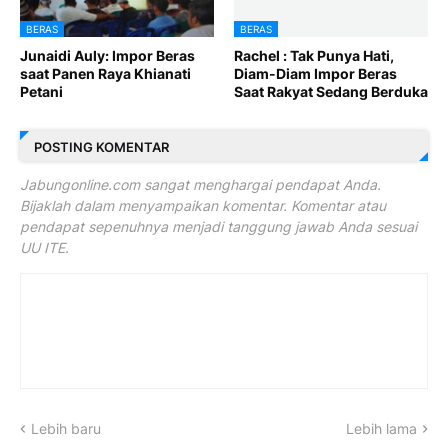
BERAS
BERAS
Junaidi Auly: Impor Beras
Rachel : Tak Punya Hati,
saat Panen Raya Khianati
Diam-Diam Impor Beras
Petani
Saat Rakyat Sedang Berduka
POSTING KOMENTAR
Jabungonline.com sangat menghargai pendapat Anda.
Bijaklah dalam menyampaikan komentar. Komentar atau
pendapat sepenuhnya menjadi tanggung jawab Anda sesuai
UU ITE.
Lebih baru
Lebih lama