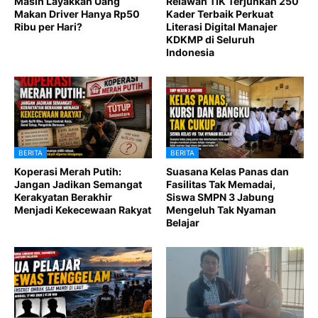
Masih Layakkah Uang
Relawan TIK Terjunkan 250
Makan Driver Hanya Rp50
Kader Terbaik Perkuat
Ribu per Hari?
Literasi Digital Manajer
KDKMP di Seluruh
Indonesia
BERITA
BERITA
Koperasi Merah Putih:
Suasana Kelas Panas dan
Jangan Jadikan Semangat
Fasilitas Tak Memadai,
Kerakyatan Berakhir
Siswa SMPN 3 Jabung
Menjadi Kekecewaan Rakyat
Mengeluh Tak Nyaman
Belajar