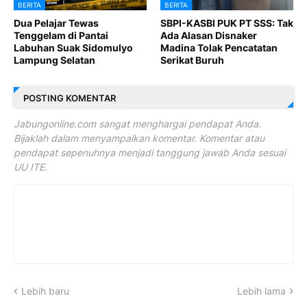
BERITA
BERITA
Dua Pelajar Tewas
SBPI-KASBI PUK PT SSS: Tak
Tenggelam di Pantai
Ada Alasan Disnaker
Labuhan Suak Sidomulyo
Madina Tolak Pencatatan
Lampung Selatan
Serikat Buruh
POSTING KOMENTAR
Jabungonline.com sangat menghargai pendapat Anda.
Bijaklah dalam menyampaikan komentar. Komentar atau
pendapat sepenuhnya menjadi tanggung jawab Anda sesuai
UU ITE.
Lebih baru
Lebih lama