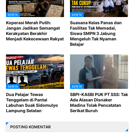
BERITA
BERITA
Koperasi Merah Putih:
Suasana Kelas Panas dan
Jangan Jadikan Semangat
Fasilitas Tak Memadai,
Kerakyatan Berakhir
Siswa SMPN 3 Jabung
Menjadi Kekecewaan Rakyat
Mengeluh Tak Nyaman
Belajar
BERITA
BERITA
Dua Pelajar Tewas
SBPI-KASBI PUK PT SSS: Tak
Tenggelam di Pantai
Ada Alasan Disnaker
Labuhan Suak Sidomulyo
Madina Tolak Pencatatan
Lampung Selatan
Serikat Buruh
POSTING KOMENTAR