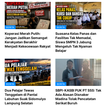
BERITA
BERITA
Koperasi Merah Putih:
Suasana Kelas Panas dan
Jangan Jadikan Semangat
Fasilitas Tak Memadai,
Kerakyatan Berakhir
Siswa SMPN 3 Jabung
Menjadi Kekecewaan Rakyat
Mengeluh Tak Nyaman
Belajar
BERITA
BERITA
Dua Pelajar Tewas
SBPI-KASBI PUK PT SSS: Tak
Tenggelam di Pantai
Ada Alasan Disnaker
Labuhan Suak Sidomulyo
Madina Tolak Pencatatan
Lampung Selatan
Serikat Buruh