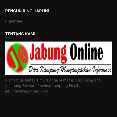
PENGUNJUNG HARI INI
u
n
d
e
f
i
n
e
d
TENTANG KAMI
Alamat : Jl. Lintas Timur Pantai Sumatra, Sp.5 Ketapang.
Lampung Selatan. Provinsi Lampung Email :
jabungonline@gmail.com