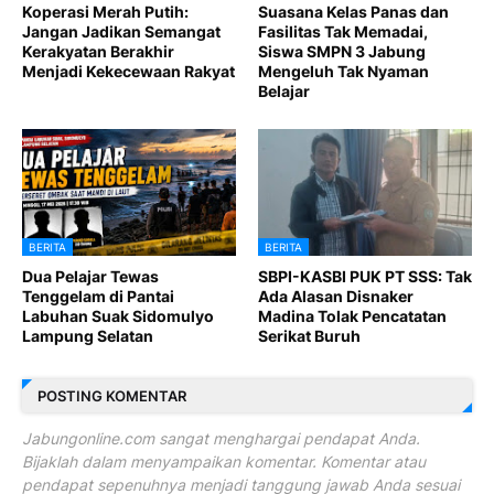
Koperasi Merah Putih:
Suasana Kelas Panas dan
Jangan Jadikan Semangat
Fasilitas Tak Memadai,
Kerakyatan Berakhir
Siswa SMPN 3 Jabung
Menjadi Kekecewaan Rakyat
Mengeluh Tak Nyaman
Belajar
BERITA
BERITA
Dua Pelajar Tewas
SBPI-KASBI PUK PT SSS: Tak
Tenggelam di Pantai
Ada Alasan Disnaker
Labuhan Suak Sidomulyo
Madina Tolak Pencatatan
Lampung Selatan
Serikat Buruh
POSTING KOMENTAR
Jabungonline.com sangat menghargai pendapat Anda.
Bijaklah dalam menyampaikan komentar. Komentar atau
pendapat sepenuhnya menjadi tanggung jawab Anda sesuai