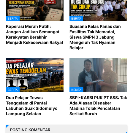
BERITA
BERITA
Koperasi Merah Putih:
Suasana Kelas Panas dan
Jangan Jadikan Semangat
Fasilitas Tak Memadai,
Kerakyatan Berakhir
Siswa SMPN 3 Jabung
Menjadi Kekecewaan Rakyat
Mengeluh Tak Nyaman
Belajar
BERITA
BERITA
Dua Pelajar Tewas
SBPI-KASBI PUK PT SSS: Tak
Tenggelam di Pantai
Ada Alasan Disnaker
Labuhan Suak Sidomulyo
Madina Tolak Pencatatan
Lampung Selatan
Serikat Buruh
POSTING KOMENTAR