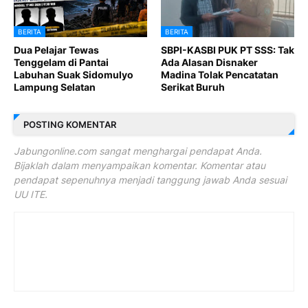
BERITA
BERITA
Dua Pelajar Tewas
SBPI-KASBI PUK PT SSS: Tak
Tenggelam di Pantai
Ada Alasan Disnaker
Labuhan Suak Sidomulyo
Madina Tolak Pencatatan
Lampung Selatan
Serikat Buruh
POSTING KOMENTAR
Jabungonline.com sangat menghargai pendapat Anda.
Bijaklah dalam menyampaikan komentar. Komentar atau
pendapat sepenuhnya menjadi tanggung jawab Anda sesuai
UU ITE.