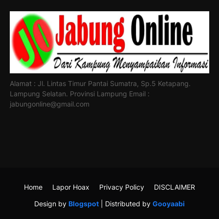
Alamat : Jl. Lintas Timur Pantai Sumatra, Sp.5 Ketapang.
Lampung Selatan. Provinsi Lampung Email :
jabungonline@gmail.com
Home
Lapor Hoax
Privacy Policy
DISCLAIMER
Design by
Blogspot
| Distributed by
Gooyaabi