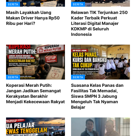
BERITA
BERITA
Masih Layakkah Uang
Relawan TIK Terjunkan 250
Makan Driver Hanya Rp50
Kader Terbaik Perkuat
Ribu per Hari?
Literasi Digital Manajer
KDKMP di Seluruh
Indonesia
BERITA
BERITA
Koperasi Merah Putih:
Suasana Kelas Panas dan
Jangan Jadikan Semangat
Fasilitas Tak Memadai,
Kerakyatan Berakhir
Siswa SMPN 3 Jabung
Menjadi Kekecewaan Rakyat
Mengeluh Tak Nyaman
Belajar