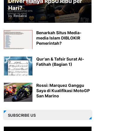
Driver Hanya Rp50 Ribu per
Hari?
by
Redaksi
Benarkah Situs Media-
media Islam DIBLOKIR
Pemerintah?
Qur'an & Tafsir Surat Al-
Fatihah (Bagian 1)
Rossi: Marquez Ganggu
Saya di Kualifikasi MotoGP
San Marino
SUBSCRIBE US