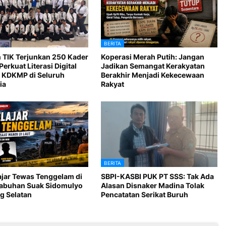
BERITA
 TIK Terjunkan 250 Kader
Koperasi Merah Putih: Jangan
Perkuat Literasi Digital
Jadikan Semangat Kerakyatan
 KDKMP di Seluruh
Berakhir Menjadi Kekecewaan
ia
Rakyat
BERITA
ajar Tewas Tenggelam di
SBPI-KASBI PUK PT SSS: Tak Ada
Labuhan Suak Sidomulyo
Alasan Disnaker Madina Tolak
 Selatan
Pencatatan Serikat Buruh