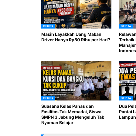
BERITA
BERITA
Masih Layakkah Uang Makan
Relawan
Driver Hanya Rp50 Ribu per Hari?
Terbaik 
Manajer
Indones
BERITA
BERITA
Suasana Kelas Panas dan
Dua Pel
Fasilitas Tak Memadai, Siswa
Pantai 
SMPN 3 Jabung Mengeluh Tak
Lampung
Nyaman Belajar