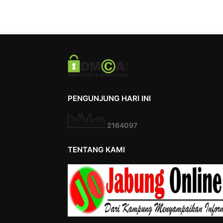
PENGUNJUNG HARI INI
2
1
6
4
0
9
7
TENTANG KAMI