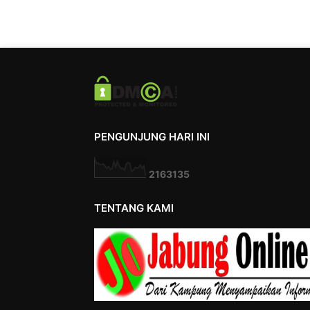
PENGUNJUNG HARI INI
2
1
6
3
1
3
5
TENTANG KAMI