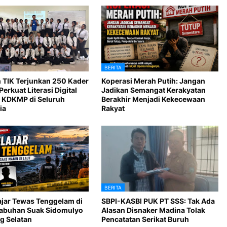
BERITA
 TIK Terjunkan 250 Kader
Koperasi Merah Putih: Jangan
Perkuat Literasi Digital
Jadikan Semangat Kerakyatan
 KDKMP di Seluruh
Berakhir Menjadi Kekecewaan
ia
Rakyat
BERITA
ajar Tewas Tenggelam di
SBPI-KASBI PUK PT SSS: Tak Ada
Labuhan Suak Sidomulyo
Alasan Disnaker Madina Tolak
 Selatan
Pencatatan Serikat Buruh