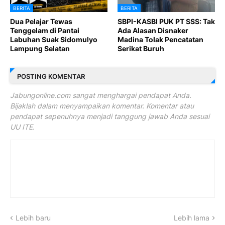
BERITA
BERITA
Dua Pelajar Tewas
SBPI-KASBI PUK PT SSS: Tak
Tenggelam di Pantai
Ada Alasan Disnaker
Labuhan Suak Sidomulyo
Madina Tolak Pencatatan
Lampung Selatan
Serikat Buruh
POSTING KOMENTAR
Jabungonline.com sangat menghargai pendapat Anda.
Bijaklah dalam menyampaikan komentar. Komentar atau
pendapat sepenuhnya menjadi tanggung jawab Anda sesuai
UU ITE.
Lebih baru
Lebih lama