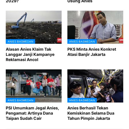
2029?
Usung Anies
ANIES BASWEDAN
ANIES BASWEDAN
Alasan Anies Klaim Tak
PKS Minta Anies Konkret
Langgar Janji Kampanye
Atasi Banjir Jakarta
Reklamasi Ancol
ANIES BASWEDAN
ANIES BASWEDAN
PSI Umumkam Jegal Anies,
Anies Berhasil Tekan
Pengamat: Artinya Dana
Kemiskinan Selama Dua
Taipan Sudah Cair
Tahun Pimpin Jakarta