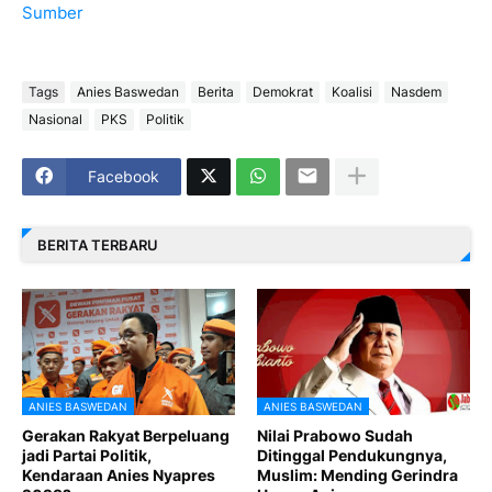
Sumber
Tags
Anies Baswedan
Berita
Demokrat
Koalisi
Nasdem
Nasional
PKS
Politik
Facebook
BERITA TERBARU
ANIES BASWEDAN
ANIES BASWEDAN
Gerakan Rakyat Berpeluang
Nilai Prabowo Sudah
jadi Partai Politik,
Ditinggal Pendukungnya,
Kendaraan Anies Nyapres
Muslim: Mending Gerindra