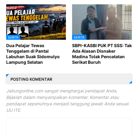
BERITA
BERITA
Dua Pelajar Tewas
SBPI-KASBI PUK PT SSS: Tak
Tenggelam di Pantai
Ada Alasan Disnaker
Labuhan Suak Sidomulyo
Madina Tolak Pencatatan
Lampung Selatan
Serikat Buruh
POSTING KOMENTAR
Jabungonline.com sangat menghargai pendapat Anda.
Bijaklah dalam menyampaikan komentar. Komentar atau
pendapat sepenuhnya menjadi tanggung jawab Anda sesuai
UU ITE.