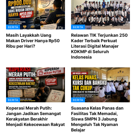
BERITA
BERITA
Masih Layakkah Uang
Relawan TIK Terjunkan 250
Makan Driver Hanya Rp50
Kader Terbaik Perkuat
Ribu per Hari?
Literasi Digital Manajer
KDKMP di Seluruh
Indonesia
BERITA
BERITA
Koperasi Merah Putih:
Suasana Kelas Panas dan
Jangan Jadikan Semangat
Fasilitas Tak Memadai,
Kerakyatan Berakhir
Siswa SMPN 3 Jabung
Menjadi Kekecewaan Rakyat
Mengeluh Tak Nyaman
Belajar