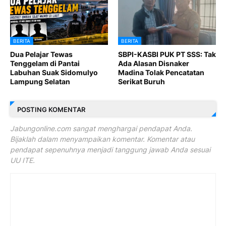
BERITA
BERITA
Dua Pelajar Tewas
SBPI-KASBI PUK PT SSS: Tak
Tenggelam di Pantai
Ada Alasan Disnaker
Labuhan Suak Sidomulyo
Madina Tolak Pencatatan
Lampung Selatan
Serikat Buruh
POSTING KOMENTAR
Jabungonline.com sangat menghargai pendapat Anda.
Bijaklah dalam menyampaikan komentar. Komentar atau
pendapat sepenuhnya menjadi tanggung jawab Anda sesuai
UU ITE.