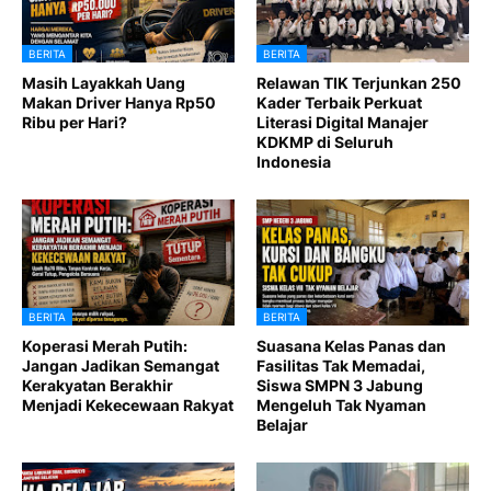
BERITA
BERITA
Masih Layakkah Uang
Relawan TIK Terjunkan 250
Makan Driver Hanya Rp50
Kader Terbaik Perkuat
Ribu per Hari?
Literasi Digital Manajer
KDKMP di Seluruh
Indonesia
BERITA
BERITA
Koperasi Merah Putih:
Suasana Kelas Panas dan
Jangan Jadikan Semangat
Fasilitas Tak Memadai,
Kerakyatan Berakhir
Siswa SMPN 3 Jabung
Menjadi Kekecewaan Rakyat
Mengeluh Tak Nyaman
Belajar