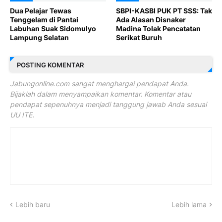
Dua Pelajar Tewas
SBPI-KASBI PUK PT SSS: Tak
Tenggelam di Pantai
Ada Alasan Disnaker
Labuhan Suak Sidomulyo
Madina Tolak Pencatatan
Lampung Selatan
Serikat Buruh
POSTING KOMENTAR
Jabungonline.com sangat menghargai pendapat Anda.
Bijaklah dalam menyampaikan komentar. Komentar atau
pendapat sepenuhnya menjadi tanggung jawab Anda sesuai
UU ITE.
Lebih baru
Lebih lama