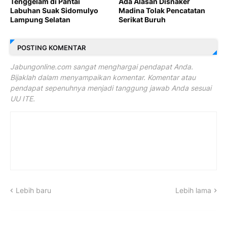
Tenggelam di Pantai
Ada Alasan Disnaker
Labuhan Suak Sidomulyo
Madina Tolak Pencatatan
Lampung Selatan
Serikat Buruh
POSTING KOMENTAR
Jabungonline.com sangat menghargai pendapat Anda.
Bijaklah dalam menyampaikan komentar. Komentar atau
pendapat sepenuhnya menjadi tanggung jawab Anda sesuai
UU ITE.
Lebih baru
Lebih lama