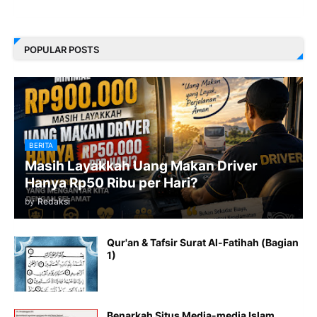
POPULAR POSTS
BERITA
Masih Layakkah Uang Makan Driver
Hanya Rp50 Ribu per Hari?
by
Redaksi
Qur'an & Tafsir Surat Al-Fatihah (Bagian
1)
Benarkah Situs Media-media Islam