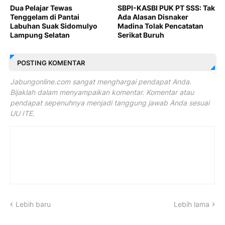
Dua Pelajar Tewas
SBPI-KASBI PUK PT SSS: Tak
Tenggelam di Pantai
Ada Alasan Disnaker
Labuhan Suak Sidomulyo
Madina Tolak Pencatatan
Lampung Selatan
Serikat Buruh
POSTING KOMENTAR
Jabungonline.com sangat menghargai pendapat Anda.
Bijaklah dalam menyampaikan komentar. Komentar atau
pendapat sepenuhnya menjadi tanggung jawab Anda sesuai
UU ITE.
Lebih baru
Lebih lama