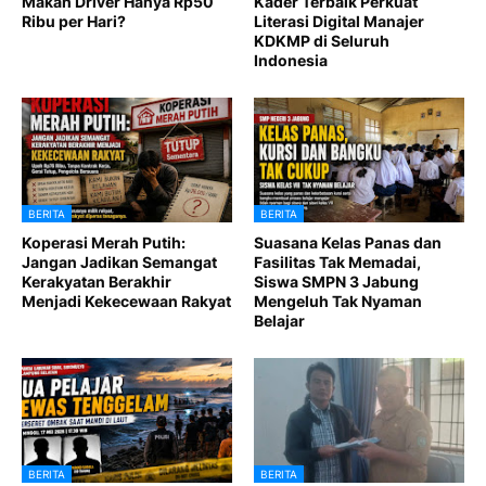
Makan Driver Hanya Rp50
Kader Terbaik Perkuat
Ribu per Hari?
Literasi Digital Manajer
KDKMP di Seluruh
Indonesia
BERITA
BERITA
Koperasi Merah Putih:
Suasana Kelas Panas dan
Jangan Jadikan Semangat
Fasilitas Tak Memadai,
Kerakyatan Berakhir
Siswa SMPN 3 Jabung
Menjadi Kekecewaan Rakyat
Mengeluh Tak Nyaman
Belajar
BERITA
BERITA