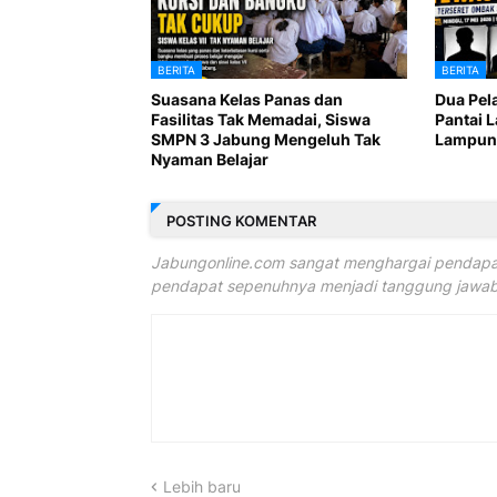
BERITA
BERITA
Suasana Kelas Panas dan
Dua Pel
Fasilitas Tak Memadai, Siswa
Pantai 
SMPN 3 Jabung Mengeluh Tak
Lampung
Nyaman Belajar
POSTING KOMENTAR
Jabungonline.com sangat menghargai pendapat
pendapat sepenuhnya menjadi tanggung jawab 
Lebih baru