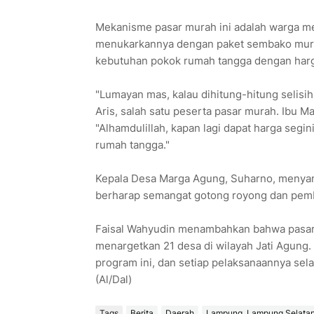
Mekanisme pasar murah ini adalah warga m
menukarkannya dengan paket sembako murah
kebutuhan pokok rumah tangga dengan harga
"Lumayan mas, kalau dihitung-hitung selisi
Aris, salah satu peserta pasar murah. Ibu M
"Alhamdulillah, kapan lagi dapat harga segi
rumah tangga."
Kepala Desa Marga Agung, Suharno, menyamp
berharap semangat gotong royong dan pemb
Faisal Wahyudin menambahkan bahwa pasar 
menargetkan 21 desa di wilayah Jati Agung
program ini, dan setiap pelaksanaannya se
(Al/Dal)
Tags
Berita
Daerah
Lampung. Lampung Selata