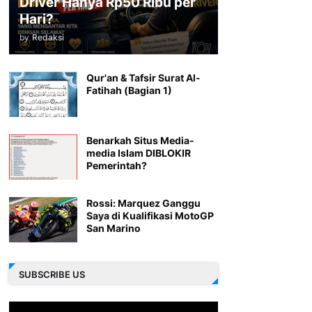
Driver Hanya Rp50 Ribu per
Hari?
by
Redaksi
Qur'an & Tafsir Surat Al-
Fatihah (Bagian 1)
Benarkah Situs Media-
media Islam DIBLOKIR
Pemerintah?
Rossi: Marquez Ganggu
Saya di Kualifikasi MotoGP
San Marino
SUBSCRIBE US