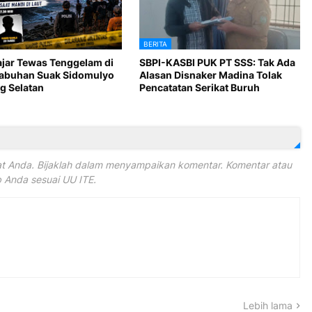
BERITA
ajar Tewas Tenggelam di
SBPI-KASBI PUK PT SSS: Tak Ada
Labuhan Suak Sidomulyo
Alasan Disnaker Madina Tolak
 Selatan
Pencatatan Serikat Buruh
 Anda. Bijaklah dalam menyampaikan komentar. Komentar atau
Anda sesuai UU ITE.
Lebih lama