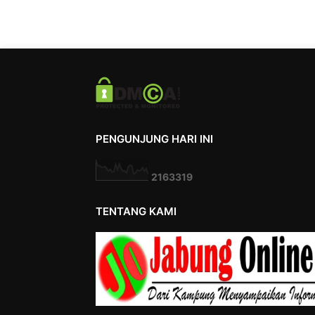
PENGUNJUNG HARI INI
2
1
6
3
3
1
9
TENTANG KAMI