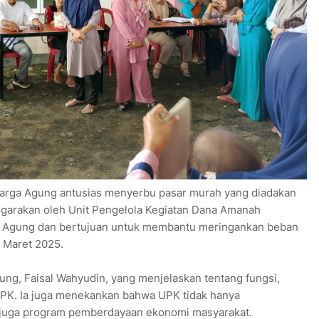
arga Agung antusias menyerbu pasar murah yang diadakan
enggarakan oleh Unit Pengelola Kegiatan Dana Amanah
 Agung dan bertujuan untuk membantu meringankan beban
 Maret 2025.
ng, Faisal Wahyudin, yang menjelaskan tentang fungsi,
 UPK. Ia juga menekankan bahwa UPK tidak hanya
pi juga program pemberdayaan ekonomi masyarakat.