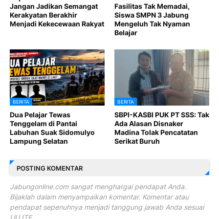
Jangan Jadikan Semangat
Fasilitas Tak Memadai,
Kerakyatan Berakhir
Siswa SMPN 3 Jabung
Menjadi Kekecewaan Rakyat
Mengeluh Tak Nyaman
Belajar
BERITA
BERITA
Dua Pelajar Tewas
SBPI-KASBI PUK PT SSS: Tak
Tenggelam di Pantai
Ada Alasan Disnaker
Labuhan Suak Sidomulyo
Madina Tolak Pencatatan
Lampung Selatan
Serikat Buruh
POSTING KOMENTAR
Jabungonline.com sangat menghargai pendapat Anda.
Bijaklah dalam menyampaikan komentar. Komentar atau
pendapat sepenuhnya menjadi tanggung jawab Anda sesuai
UU ITE.