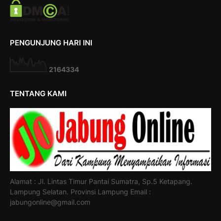
PENGUNJUNG HARI INI
2
1
6
4
3
3
4
TENTANG KAMI
Alamat : Jl. Lintas Timur Pantai Sumatra, Sp.5 Ketapang.
Lampung Selatan. Provinsi Lampung Email :
jabungonline@gmail.com