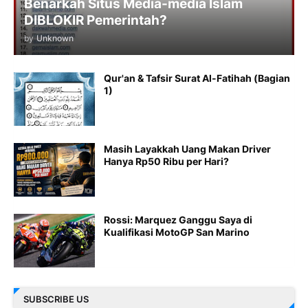
Benarkah Situs Media-media Islam
DIBLOKIR Pemerintah?
by
Unknown
Qur'an & Tafsir Surat Al-Fatihah (Bagian
1)
Masih Layakkah Uang Makan Driver
Hanya Rp50 Ribu per Hari?
Rossi: Marquez Ganggu Saya di
Kualifikasi MotoGP San Marino
SUBSCRIBE US