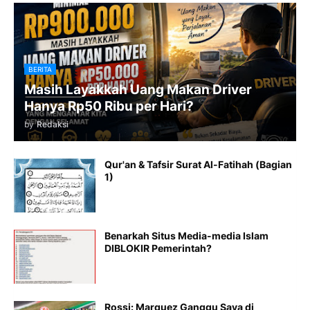
BERITA
Masih Layakkah Uang Makan Driver
Hanya Rp50 Ribu per Hari?
by
Redaksi
Qur'an & Tafsir Surat Al-Fatihah (Bagian
1)
Benarkah Situs Media-media Islam
DIBLOKIR Pemerintah?
Rossi: Marquez Ganggu Saya di