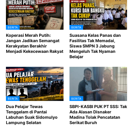
BERITA
BERITA
Koperasi Merah Putih:
Suasana Kelas Panas dan
Jangan Jadikan Semangat
Fasilitas Tak Memadai,
Kerakyatan Berakhir
Siswa SMPN 3 Jabung
Menjadi Kekecewaan Rakyat
Mengeluh Tak Nyaman
Belajar
BERITA
BERITA
Dua Pelajar Tewas
SBPI-KASBI PUK PT SSS: Tak
Tenggelam di Pantai
Ada Alasan Disnaker
Labuhan Suak Sidomulyo
Madina Tolak Pencatatan
Lampung Selatan
Serikat Buruh