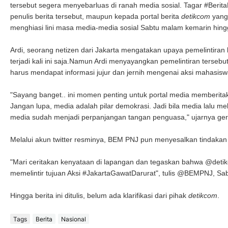
tersebut segera menyebarluas di ranah media sosial. Tagar #Berit
penulis berita tersebut, maupun kepada portal berita
detikcom
yang 
menghiasi lini masa media-media sosial Sabtu malam kemarin hingg
Ardi, seorang netizen dari Jakarta mengatakan upaya pemelintiran 
terjadi kali ini saja.Namun Ardi menyayangkan pemelintiran tersebut
harus mendapat informasi jujur dan jernih mengenai aksi mahasisw
"Sayang banget.. ini momen penting untuk portal media memberita
Jangan lupa, media adalah pilar demokrasi. Jadi bila media lalu 
media sudah menjadi perpanjangan tangan penguasa," ujarnya gera
Melalui akun twitter resminya, BEM PNJ pun menyesalkan tindaka
"Mari ceritakan kenyataan di lapangan dan tegaskan bahwa @det
memelintir tujuan Aksi #JakartaGawatDarurat", tulis @BEMPNJ, Sa
Hingga berita ini ditulis, belum ada klarifikasi dari pihak
detikcom
.
Tags
Berita
Nasional