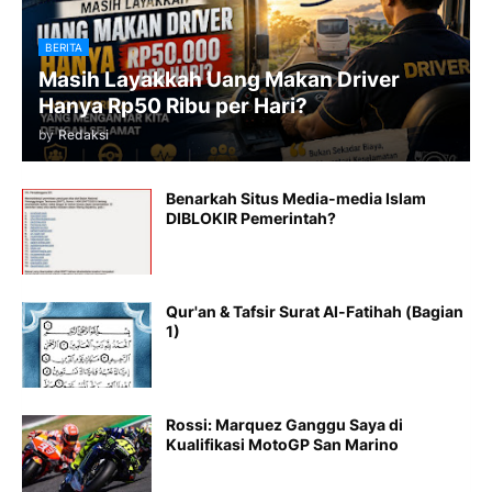
BERITA
Masih Layakkah Uang Makan Driver
Hanya Rp50 Ribu per Hari?
by
Redaksi
Benarkah Situs Media-media Islam
DIBLOKIR Pemerintah?
Qur'an & Tafsir Surat Al-Fatihah (Bagian
1)
Rossi: Marquez Ganggu Saya di
Kualifikasi MotoGP San Marino