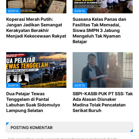
BERITA
BERITA
Koperasi Merah Putih:
Suasana Kelas Panas dan
Jangan Jadikan Semangat
Fasilitas Tak Memadai,
Kerakyatan Berakhir
Siswa SMPN 3 Jabung
Menjadi Kekecewaan Rakyat
Mengeluh Tak Nyaman
Belajar
BERITA
BERITA
Dua Pelajar Tewas
SBPI-KASBI PUK PT SSS: Tak
Tenggelam di Pantai
Ada Alasan Disnaker
Labuhan Suak Sidomulyo
Madina Tolak Pencatatan
Lampung Selatan
Serikat Buruh
POSTING KOMENTAR