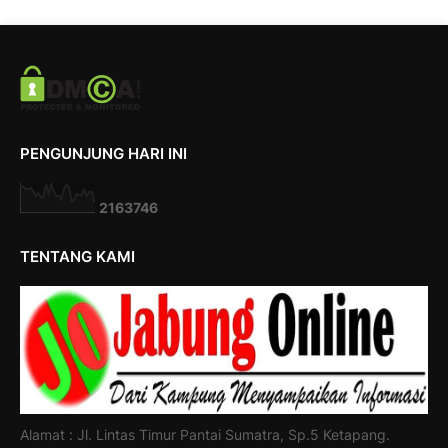
PENGUNJUNG HARI INI
2
1
6
3
7
4
6
TENTANG KAMI
Alamat : Jl. Lintas Timur Pantai Sumatra, Sp.5 Ketapang.