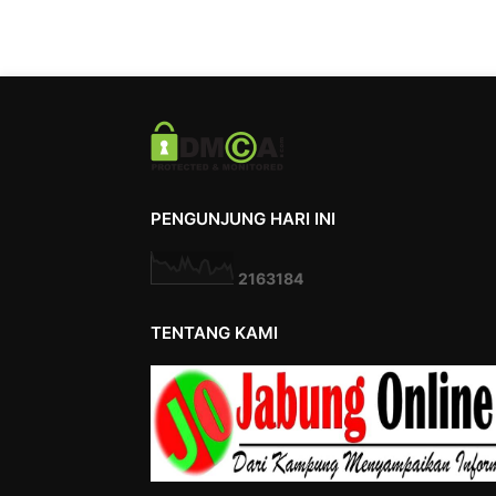
PENGUNJUNG HARI INI
2
1
6
3
1
8
4
TENTANG KAMI