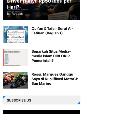
Driver Hanya Rp50 Ribu per
Hari?
by
Redaksi
Qur'an & Tafsir Surat Al-
Fatihah (Bagian 1)
Benarkah Situs Media-
media Islam DIBLOKIR
Pemerintah?
Rossi: Marquez Ganggu
Saya di Kualifikasi MotoGP
San Marino
SUBSCRIBE US