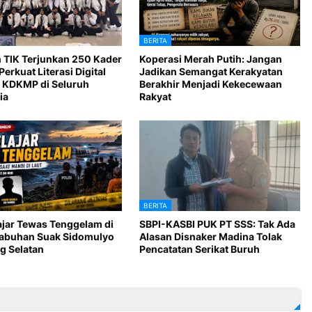
BERITA
 TIK Terjunkan 250 Kader
Koperasi Merah Putih: Jangan
Perkuat Literasi Digital
Jadikan Semangat Kerakyatan
 KDKMP di Seluruh
Berakhir Menjadi Kekecewaan
ia
Rakyat
BERITA
ajar Tewas Tenggelam di
SBPI-KASBI PUK PT SSS: Tak Ada
Labuhan Suak Sidomulyo
Alasan Disnaker Madina Tolak
 Selatan
Pencatatan Serikat Buruh