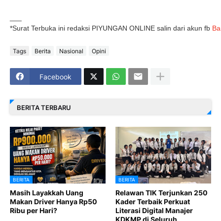
___
*Surat Terbuka ini redaksi PIYUNGAN ONLINE salin dari akun fb
Ba
Tags
Berita
Nasional
Opini
Facebook
BERITA TERBARU
BERITA
BERITA
Masih Layakkah Uang
Relawan TIK Terjunkan 250
Makan Driver Hanya Rp50
Kader Terbaik Perkuat
Ribu per Hari?
Literasi Digital Manajer
KDKMP di Seluruh