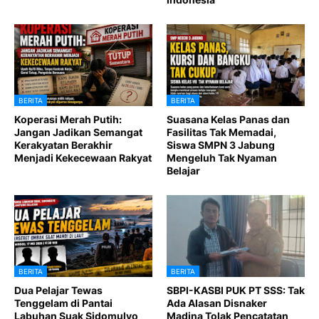
BERITA
BERITA
Koperasi Merah Putih:
Suasana Kelas Panas dan
Jangan Jadikan Semangat
Fasilitas Tak Memadai,
Kerakyatan Berakhir
Siswa SMPN 3 Jabung
Menjadi Kekecewaan Rakyat
Mengeluh Tak Nyaman
Belajar
BERITA
BERITA
Dua Pelajar Tewas
SBPI-KASBI PUK PT SSS: Tak
Tenggelam di Pantai
Ada Alasan Disnaker
Labuhan Suak Sidomulyo
Madina Tolak Pencatatan