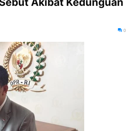
i Sebut Akibat Kedunguan
0