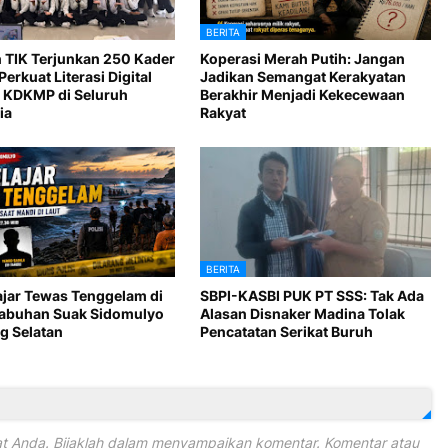
BERITA
 TIK Terjunkan 250 Kader
Koperasi Merah Putih: Jangan
Perkuat Literasi Digital
Jadikan Semangat Kerakyatan
 KDKMP di Seluruh
Berakhir Menjadi Kekecewaan
ia
Rakyat
BERITA
ajar Tewas Tenggelam di
SBPI-KASBI PUK PT SSS: Tak Ada
Labuhan Suak Sidomulyo
Alasan Disnaker Madina Tolak
 Selatan
Pencatatan Serikat Buruh
 Anda. Bijaklah dalam menyampaikan komentar. Komentar atau