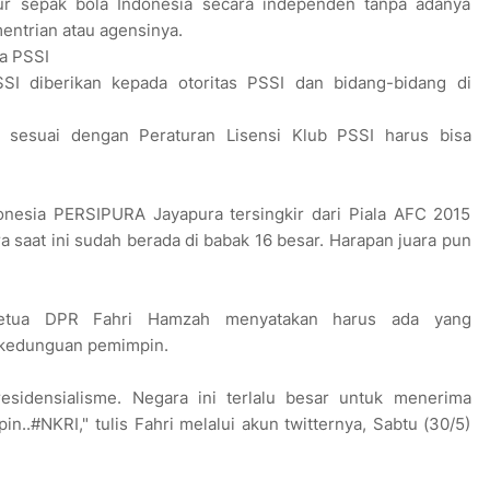
ur sepak bola Indonesia secara independen tanpa adanya
entrian atau agensinya.
da PSSI
SI diberikan kepada otoritas PSSI dan bidang-bidang di
I sesuai dengan Peraturan Lisensi Klub PSSI harus bisa
donesia PERSIPURA Jayapura tersingkir dari Piala AFC 2015
 saat ini sudah berada di babak 16 besar. Harapan juara pun
 Ketua DPR Fahri Hamzah menyatakan harus ada yang
 kedunguan pemimpin.
esidensialisme. Negara ini terlalu besar untuk menerima
..#NKRI," tulis Fahri melalui akun twitternya, Sabtu (30/5)