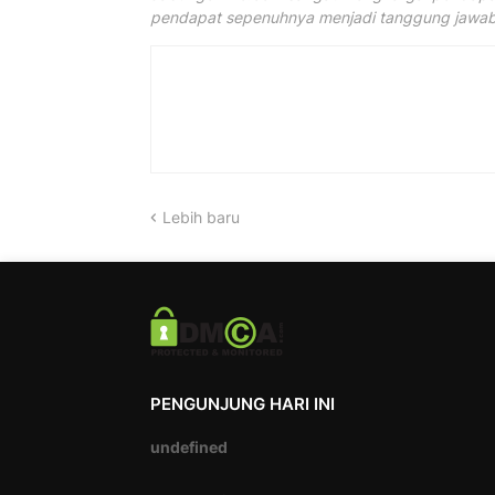
pendapat sepenuhnya menjadi tanggung jawab 
Lebih baru
PENGUNJUNG HARI INI
u
n
d
e
f
i
n
e
d