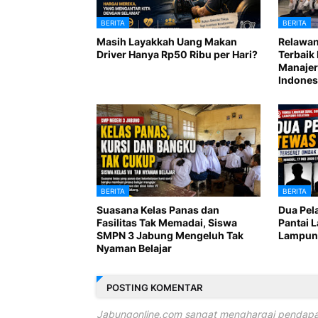
BERITA
BERITA
Masih Layakkah Uang Makan
Relawan
Driver Hanya Rp50 Ribu per Hari?
Terbaik 
Manajer
Indones
BERITA
BERITA
Suasana Kelas Panas dan
Dua Pel
Fasilitas Tak Memadai, Siswa
Pantai 
SMPN 3 Jabung Mengeluh Tak
Lampung
Nyaman Belajar
POSTING KOMENTAR
Jabungonline.com sangat menghargai pendapat