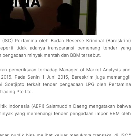
 (ISC) Pertamina oleh Badan Reserse Kriminal (Bareskrim)
seperti tidak adanya transparansi pemenang tender yang
am pengadaan minyak mentah dan BBM tersebut.
ukan pemeriksaan terhadap Manager of Market Analysis and
2015. Pada Senin 1 Juni 2015, Bareskrim juga memanggil
 Soetjipto terkait tender pengadaan LPG oleh Pertamina
Trading Pte Ltd.
litik Indonesia (AEPI) Salamuddin Daeng mengatakan bahwa
minyak yang memenangi tender pengadaan impor BBM oleh
agar publik bisa melihat keluar masuknya transaksi di ISC,"