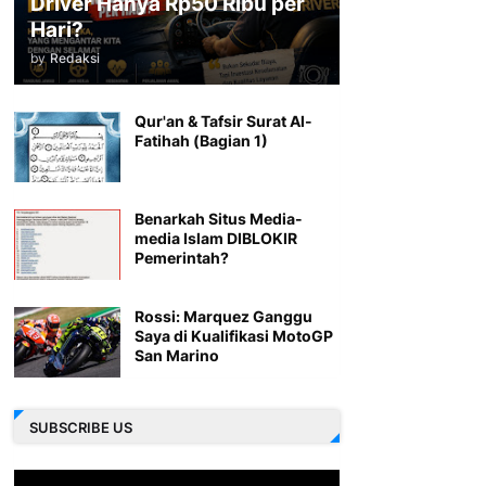
Driver Hanya Rp50 Ribu per
Hari?
by
Redaksi
Qur'an & Tafsir Surat Al-
Fatihah (Bagian 1)
Benarkah Situs Media-
media Islam DIBLOKIR
Pemerintah?
Rossi: Marquez Ganggu
Saya di Kualifikasi MotoGP
San Marino
SUBSCRIBE US