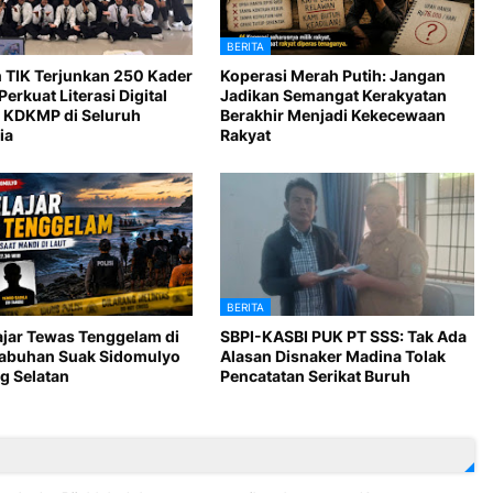
BERITA
 TIK Terjunkan 250 Kader
Koperasi Merah Putih: Jangan
Perkuat Literasi Digital
Jadikan Semangat Kerakyatan
 KDKMP di Seluruh
Berakhir Menjadi Kekecewaan
ia
Rakyat
BERITA
ajar Tewas Tenggelam di
SBPI-KASBI PUK PT SSS: Tak Ada
Labuhan Suak Sidomulyo
Alasan Disnaker Madina Tolak
 Selatan
Pencatatan Serikat Buruh