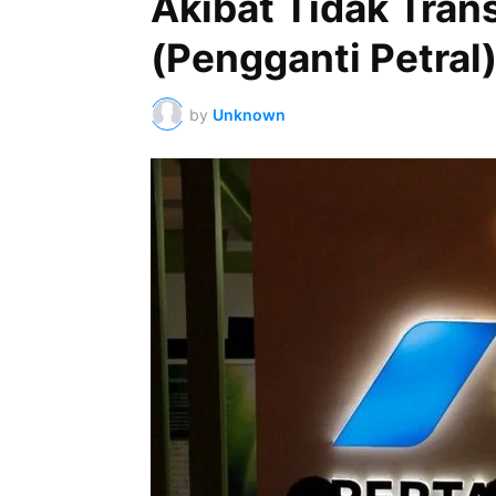
Akibat Tidak Tran
(Pengganti Petral
by
Unknown