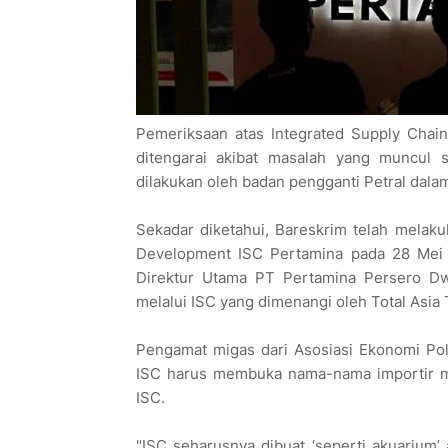
Pemeriksaan atas Integrated Supply Chain
ditengarai akibat masalah yang muncul 
dilakukan oleh badan pengganti Petral dal
Sekadar diketahui, Bareskrim telah melak
Development ISC Pertamina pada 28 Mei 
Direktur Utama PT Pertamina Persero Dwi
melalui ISC yang dimenangi oleh Total Asia 
Pengamat migas dari Asosiasi Ekonomi Po
ISC harus membuka nama-nama importir 
ISC.
"ISC seharusnya dibuat ‘seperti akuarium’ 