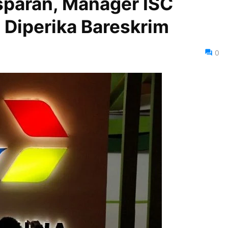
sparan, Manager ISC
) Diperika Bareskrim
0