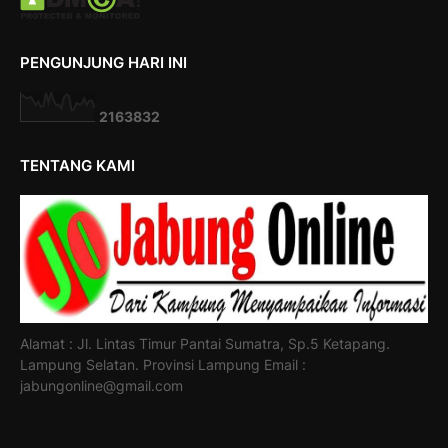
PENGUNJUNG HARI INI
2
1
6
3
8
3
2
TENTANG KAMI
Alamat : Jl. Lintas Timur Pantai Sumatra, Sp.5 Ketapang.
Lampung Selatan. Provinsi Lampung Email :
jabungonline@gmail.com