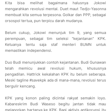
Kita bisa melihat bagaimana halusnya Jokowi
mengarahkan revolusi mental. Duet maut Tedjo-Yasonna
membuat kita semua terpesona. Golkar dan PPP, sebagai
orsospol tertua, pun terpicu darah mudanya.
Belum cukup, Jokowi menunjuk tim 9, yang semua
perempuan, sebagai tim seleksi "kejantanan" KPK.
Ketuanya tentu saja staf menteri BUMN untuk
memastikan independensi.
Duo Budi menunjukkan contoh kejantanan. Budi Gunawan
telah memicu awal revolusi hukum, khususnya
pengadilan. Hattrick kekalahan KPK itu belum seberapa.
Meski tagline ‪#‎savekpk‬ ada di mana-mana, revolusi terus
bergulir kencang.
KPK yang konon paling dicintai rakyat semakin loyo.
Kabareskrim Budi Waseso begitu jantan tidak mau
melaporkan hartanya ke KPK. Bagi aktivis antikorupsi itu