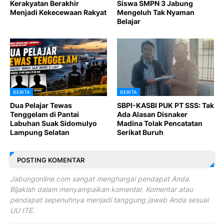
Kerakyatan Berakhir
Siswa SMPN 3 Jabung
Menjadi Kekecewaan Rakyat
Mengeluh Tak Nyaman
Belajar
BERITA
BERITA
Dua Pelajar Tewas
SBPI-KASBI PUK PT SSS: Tak
Tenggelam di Pantai
Ada Alasan Disnaker
Labuhan Suak Sidomulyo
Madina Tolak Pencatatan
Lampung Selatan
Serikat Buruh
POSTING KOMENTAR
Jabungonline.com sangat menghargai pendapat Anda.
Bijaklah dalam menyampaikan komentar. Komentar atau
pendapat sepenuhnya menjadi tanggung jawab Anda sesuai
UU ITE.