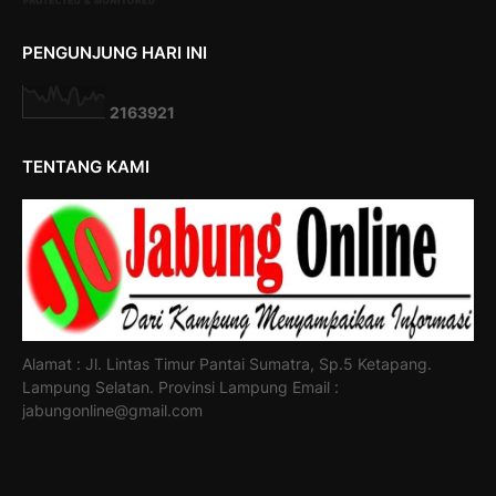
PENGUNJUNG HARI INI
2
1
6
3
9
2
1
TENTANG KAMI
Alamat : Jl. Lintas Timur Pantai Sumatra, Sp.5 Ketapang.
Lampung Selatan. Provinsi Lampung Email :
jabungonline@gmail.com