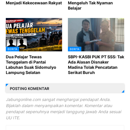
Menjadi Kekecewaan Rakyat
Mengeluh Tak Nyaman
Belajar
BERITA
BERITA
Dua Pelajar Tewas
SBPI-KASBI PUK PT SSS: Tak
Tenggelam di Pantai
Ada Alasan Disnaker
Labuhan Suak Sidomulyo
Madina Tolak Pencatatan
Lampung Selatan
Serikat Buruh
POSTING KOMENTAR
Jabungonline.com sangat menghargai pendapat Anda.
Bijaklah dalam menyampaikan komentar. Komentar atau
pendapat sepenuhnya menjadi tanggung jawab Anda sesuai
UU ITE.