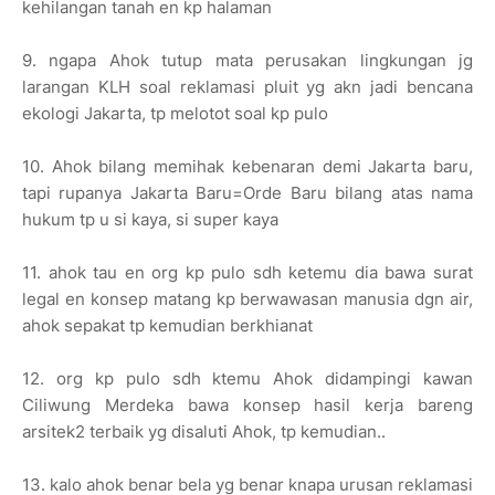
kehilangan tanah en kp halaman
9. ngapa Ahok tutup mata perusakan lingkungan jg
larangan KLH soal reklamasi pluit yg akn jadi bencana
ekologi Jakarta, tp melotot soal kp pulo
10. Ahok bilang memihak kebenaran demi Jakarta baru,
tapi rupanya Jakarta Baru=Orde Baru bilang atas nama
hukum tp u si kaya, si super kaya
11. ahok tau en org kp pulo sdh ketemu dia bawa surat
legal en konsep matang kp berwawasan manusia dgn air,
ahok sepakat tp kemudian berkhianat
12. org kp pulo sdh ktemu Ahok didampingi kawan
Ciliwung Merdeka bawa konsep hasil kerja bareng
arsitek2 terbaik yg disaluti Ahok, tp kemudian..
13. kalo ahok benar bela yg benar knapa urusan reklamasi