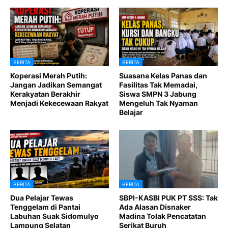
BERITA
BERITA
Koperasi Merah Putih:
Suasana Kelas Panas dan
Jangan Jadikan Semangat
Fasilitas Tak Memadai,
Kerakyatan Berakhir
Siswa SMPN 3 Jabung
Menjadi Kekecewaan Rakyat
Mengeluh Tak Nyaman
Belajar
BERITA
BERITA
Dua Pelajar Tewas
SBPI-KASBI PUK PT SSS: Tak
Tenggelam di Pantai
Ada Alasan Disnaker
Labuhan Suak Sidomulyo
Madina Tolak Pencatatan
Lampung Selatan
Serikat Buruh