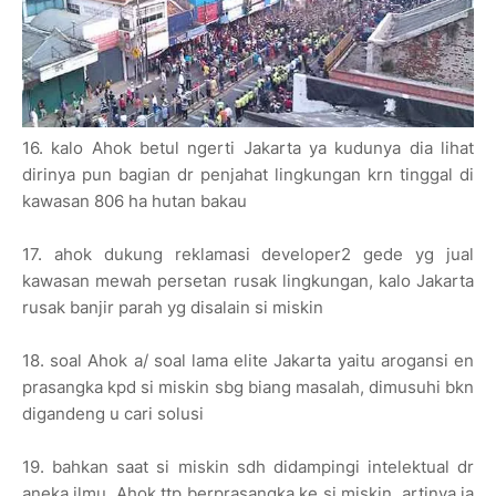
16. kalo Ahok betul ngerti Jakarta ya kudunya dia lihat
dirinya pun bagian dr penjahat lingkungan krn tinggal di
kawasan 806 ha hutan bakau
17. ahok dukung reklamasi developer2 gede yg jual
kawasan mewah persetan rusak lingkungan, kalo Jakarta
rusak banjir parah yg disalain si miskin
18. soal Ahok a/ soal lama elite Jakarta yaitu arogansi en
prasangka kpd si miskin sbg biang masalah, dimusuhi bkn
digandeng u cari solusi
19. bahkan saat si miskin sdh didampingi intelektual dr
aneka ilmu, Ahok ttp berprasangka ke si miskin, artinya ia