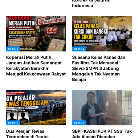
Indonesia
BERITA
BERITA
Koperasi Merah Putih:
Suasana Kelas Panas dan
Jangan Jadikan Semangat
Fasilitas Tak Memadai,
Kerakyatan Berakhir
Siswa SMPN 3 Jabung
Menjadi Kekecewaan Rakyat
Mengeluh Tak Nyaman
Belajar
BERITA
BERITA
Dua Pelajar Tewas
SBPI-KASBI PUK PT SSS: Tak
Tenggelam di Pantai
Ada Alasan Disnaker