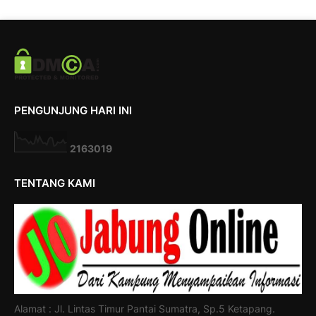
PENGUNJUNG HARI INI
2
1
6
3
0
1
9
TENTANG KAMI
Alamat : Jl. Lintas Timur Pantai Sumatra, Sp.5 Ketapang.