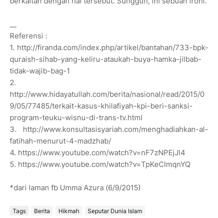
berkaitan dengan hal tersebut. Sungguh, ini sebuah ironi.
__
Referensi :
1. http://firanda.com/index.php/artikel/bantahan/733-bpk-
quraish-sihab-yang-keliru-ataukah-buya-hamka-jilbab-
tidak-wajib-bag-1
2.
http://www.hidayatullah.com/berita/nasional/read/2015/0
9/05/77485/terkait-kasus-khilafiyah-kpi-beri-sanksi-
program-teuku-wisnu-di-trans-tv.html
3. http://www.konsultasisyariah.com/menghadiahkan-al-
fatihah-menurut-4-madzhab/
4. https://www.youtube.com/watch?v=nF7zNPEjJl4
5. https://www.youtube.com/watch?v=TpKeCImqnYQ
*dari laman fb Umma Azura (6/9/2015)
Tags
Berita
Hikmah
Seputar Dunia Islam