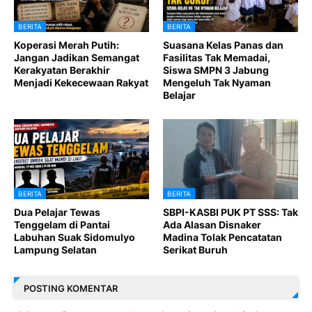
BERITA
BERITA
Koperasi Merah Putih:
Suasana Kelas Panas dan
Jangan Jadikan Semangat
Fasilitas Tak Memadai,
Kerakyatan Berakhir
Siswa SMPN 3 Jabung
Menjadi Kekecewaan Rakyat
Mengeluh Tak Nyaman
Belajar
BERITA
BERITA
Dua Pelajar Tewas
SBPI-KASBI PUK PT SSS: Tak
Tenggelam di Pantai
Ada Alasan Disnaker
Labuhan Suak Sidomulyo
Madina Tolak Pencatatan
Lampung Selatan
Serikat Buruh
POSTING KOMENTAR