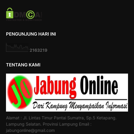
PENGUNJUNG HARI INI
2
1
6
3
2
1
9
TENTANG KAMI
Alamat : Jl. Lintas Timur Pantai Sumatra, Sp.5 Ketapang.
Lampung Selatan. Provinsi Lampung Email :
jabungonline@gmail.com