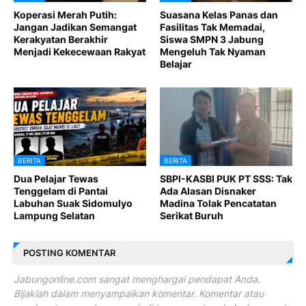
Koperasi Merah Putih:
Suasana Kelas Panas dan
Jangan Jadikan Semangat
Fasilitas Tak Memadai,
Kerakyatan Berakhir
Siswa SMPN 3 Jabung
Menjadi Kekecewaan Rakyat
Mengeluh Tak Nyaman
Belajar
BERITA
BERITA
Dua Pelajar Tewas
SBPI-KASBI PUK PT SSS: Tak
Tenggelam di Pantai
Ada Alasan Disnaker
Labuhan Suak Sidomulyo
Madina Tolak Pencatatan
Lampung Selatan
Serikat Buruh
POSTING KOMENTAR
Jabungonline.com sangat menghargai pendapat Anda.
Bijaklah dalam menyampaikan komentar. Komentar atau