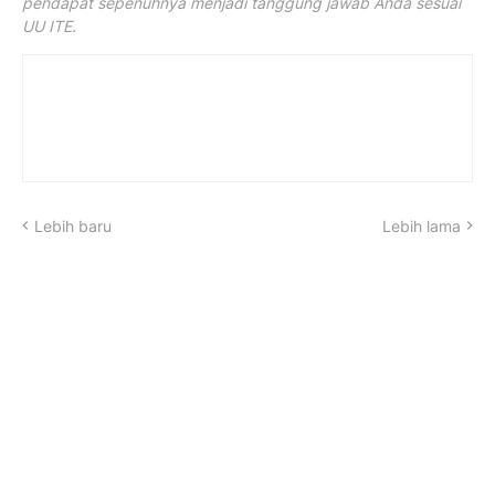
pendapat sepenuhnya menjadi tanggung jawab Anda sesuai
UU ITE.
Lebih baru
Lebih lama