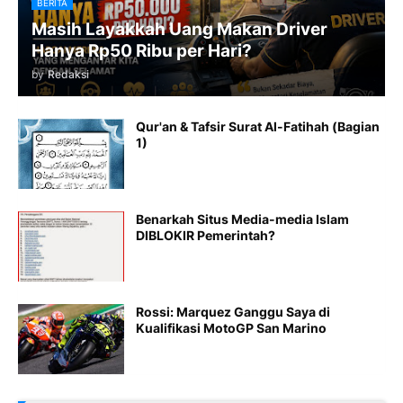
BERITA
Masih Layakkah Uang Makan Driver
Hanya Rp50 Ribu per Hari?
by
Redaksi
Qur'an & Tafsir Surat Al-Fatihah (Bagian
1)
Benarkah Situs Media-media Islam
DIBLOKIR Pemerintah?
Rossi: Marquez Ganggu Saya di
Kualifikasi MotoGP San Marino