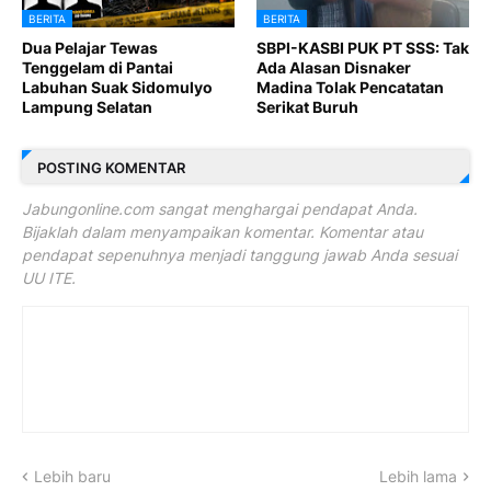
BERITA
BERITA
Dua Pelajar Tewas
SBPI-KASBI PUK PT SSS: Tak
Tenggelam di Pantai
Ada Alasan Disnaker
Labuhan Suak Sidomulyo
Madina Tolak Pencatatan
Lampung Selatan
Serikat Buruh
POSTING KOMENTAR
Jabungonline.com sangat menghargai pendapat Anda.
Bijaklah dalam menyampaikan komentar. Komentar atau
pendapat sepenuhnya menjadi tanggung jawab Anda sesuai
UU ITE.
Lebih baru
Lebih lama