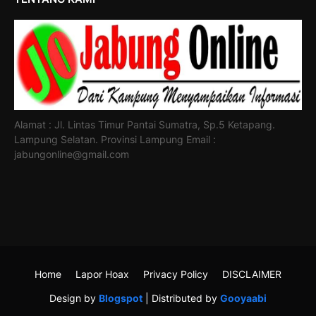
Alamat : Jl. Lintas Timur Pantai Sumatra, Sp.5 Ketapang.
Lampung Selatan. Provinsi Lampung Email :
jabungonline@gmail.com
Home
Lapor Hoax
Privacy Policy
DISCLAIMER
Design by
Blogspot
| Distributed by
Gooyaabi