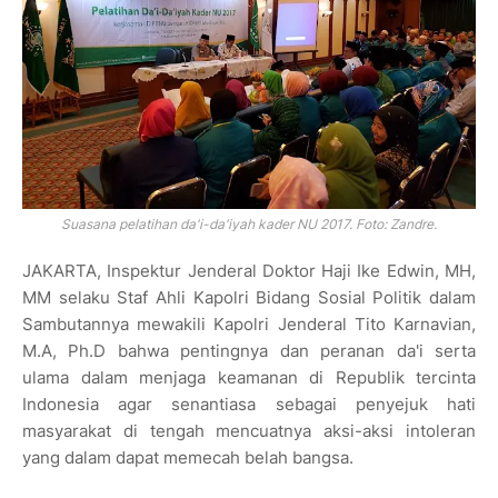
Suasana pelatihan da'i-da'iyah kader NU 2017. Foto: Zandre.
JAKARTA, Inspektur Jenderal Doktor Haji Ike Edwin, MH,
MM selaku Staf Ahli Kapolri Bidang Sosial Politik dalam
Sambutannya mewakili Kapolri Jenderal Tito Karnavian,
M.A, Ph.D bahwa pentingnya dan peranan da'i serta
ulama dalam menjaga keamanan di Republik tercinta
Indonesia agar senantiasa sebagai penyejuk hati
masyarakat di tengah mencuatnya aksi-aksi intoleran
yang dalam dapat memecah belah bangsa.