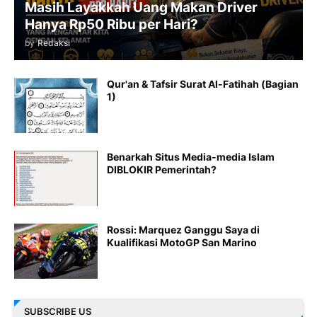
Masih Layakkah Uang Makan Driver
Hanya Rp50 Ribu per Hari?
by
Redaksi
Qur'an & Tafsir Surat Al-Fatihah (Bagian
1)
Benarkah Situs Media-media Islam
DIBLOKIR Pemerintah?
Rossi: Marquez Ganggu Saya di
Kualifikasi MotoGP San Marino
SUBSCRIBE US