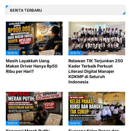
BERITA TERBARU
BERITA
BERITA
Masih Layakkah Uang
Relawan TIK Terjunkan 250
Makan Driver Hanya Rp50
Kader Terbaik Perkuat
Ribu per Hari?
Literasi Digital Manajer
KDKMP di Seluruh
Indonesia
BERITA
BERITA
Koperasi Merah Putih:
Suasana Kelas Panas dan