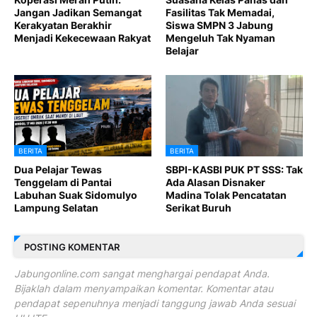
Jangan Jadikan Semangat
Fasilitas Tak Memadai,
Kerakyatan Berakhir
Siswa SMPN 3 Jabung
Menjadi Kekecewaan Rakyat
Mengeluh Tak Nyaman
Belajar
BERITA
BERITA
Dua Pelajar Tewas
SBPI-KASBI PUK PT SSS: Tak
Tenggelam di Pantai
Ada Alasan Disnaker
Labuhan Suak Sidomulyo
Madina Tolak Pencatatan
Lampung Selatan
Serikat Buruh
POSTING KOMENTAR
Jabungonline.com sangat menghargai pendapat Anda.
Bijaklah dalam menyampaikan komentar. Komentar atau
pendapat sepenuhnya menjadi tanggung jawab Anda sesuai