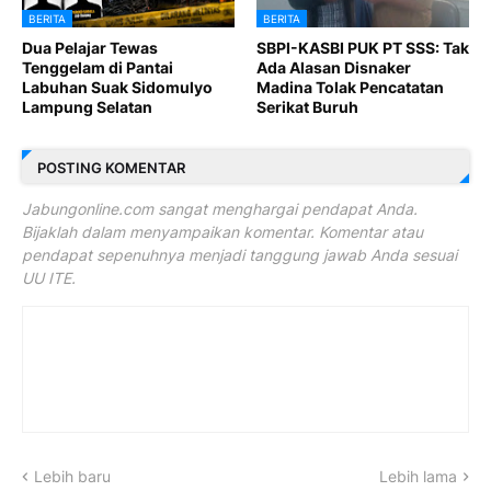
BERITA
BERITA
Dua Pelajar Tewas
SBPI-KASBI PUK PT SSS: Tak
Tenggelam di Pantai
Ada Alasan Disnaker
Labuhan Suak Sidomulyo
Madina Tolak Pencatatan
Lampung Selatan
Serikat Buruh
POSTING KOMENTAR
Jabungonline.com sangat menghargai pendapat Anda.
Bijaklah dalam menyampaikan komentar. Komentar atau
pendapat sepenuhnya menjadi tanggung jawab Anda sesuai
UU ITE.
Lebih baru
Lebih lama