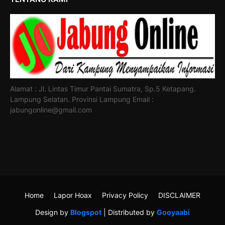
Alamat : Jl. Lintas Timur Pantai Sumatra, Sp.5 Ketapang.
Lampung Selatan. Provinsi Lampung Email :
jabungonline@gmail.com
Home
Lapor Hoax
Privacy Policy
DISCLAIMER
Design by
Blogspot
| Distributed by
Gooyaabi