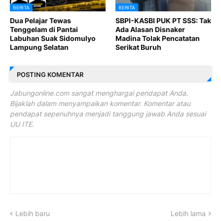
BERITA
BERITA
Dua Pelajar Tewas
SBPI-KASBI PUK PT SSS: Tak
Tenggelam di Pantai
Ada Alasan Disnaker
Labuhan Suak Sidomulyo
Madina Tolak Pencatatan
Lampung Selatan
Serikat Buruh
POSTING KOMENTAR
Jabungonline.com sangat menghargai pendapat Anda.
Bijaklah dalam menyampaikan komentar. Komentar atau
pendapat sepenuhnya menjadi tanggung jawab Anda sesuai
UU ITE.
Lebih baru
Lebih lama